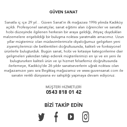
GÜVEN SANAT
Sanatla iç içe 29 yıl... Güven Sanat'ın ilk mağazası 1996 yılında Kadıköy
açıldı. Profesyonel sanatçılar, sanat eğitimi alan öğrenciler ve sanatla
hobi düzeyinde ilgilenen herkesin bir araya geldiği, ihtiyaç duydukları
malzemelere erişebildiği bir buluşma noktası yaratmaktı amacımız. Uzun
yıllar müşterimiz olan müdavimlerimizle diyaloğumuz gelişirken yeni
ziyaretçilerimizi de beklentileri doğrultusunda, kaliteli ve fonksiyonel
ürünlerle buluşturduk. Bugün sanat, hobi ve kırtasiye kategorilerine dair
gelişmeleri yakından takip ederek müşterilerimizi en iyi ve en yeni ile
buluştururken kaliteli ürün ve iyi hizmet felsefemiz doğrultusunda
ilerlemeye, Kadıköy'de 26 yıldır sanatseverlerin uğrak noktası olan
mağazamızın yanı sıra Beşiktaş mağazamız ve www.guvensanat.com ile
sanatın renkli dünyasına ev sahipliği yapmaya devam ediyoruz.
MÜŞTERİ HİZMETLERİ
0543 818 01 42
BİZİ TAKİP EDİN