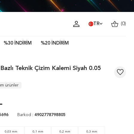
TR
(
0
)
%30 İNDİRİM
%20 İNDİRİM
 Bazlı Teknik Çizim Kalemi Siyah 0.05
üm ürünler
L
5696
Barkod :
4902778798805
0,03 mm
0,1 mm
0,2 mm
0,3 mm