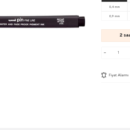
0,4 mm
0,9 mm
2 sa
Fiyat Alarmı