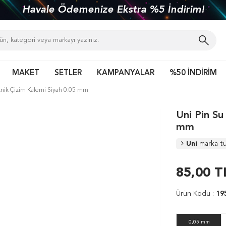
Havale Ödemenize Ekstra %5 İndirim!
MAKET
SETLER
KAMPANYALAR
%50 İNDİRİM
eknik Çizim Kalemi Siyah 0.05 mm
Uni Pin Su
mm
Uni
marka t
85,00
T
Ürün Kodu :
19
0,05 mm