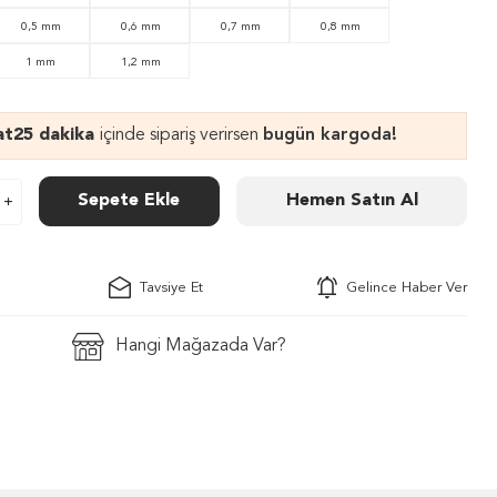
0,5 mm
0,6 mm
0,7 mm
0,8 mm
1 mm
1,2 mm
at
25 dakika
içinde sipariş verirsen
bugün kargoda!
Sepete Ekle
Hemen Satın Al
Tavsiye Et
Gelince Haber Ver
Hangi Mağazada Var?