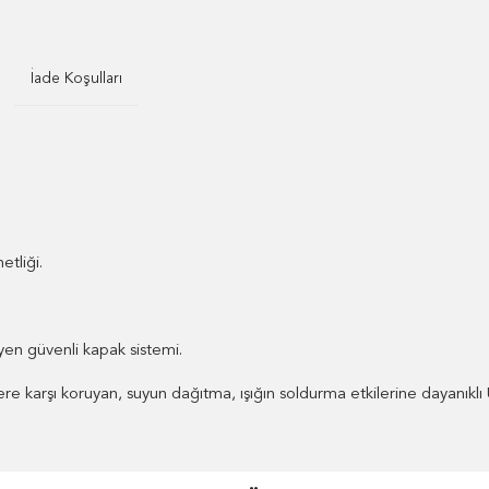
İade Koşulları
etliği.
yen güvenli kapak sistemi.
elere karşı koruyan, suyun dağıtma, ışığın soldurma etkilerine dayanık