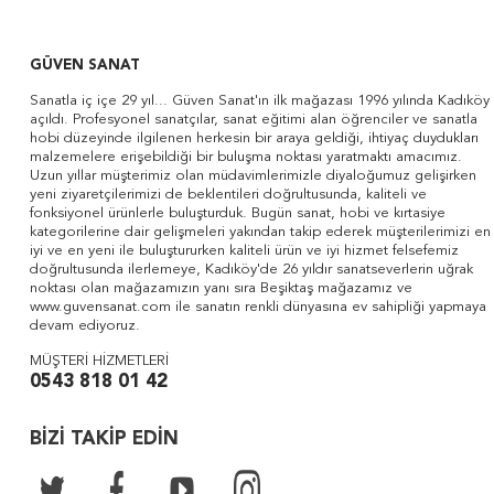
GÜVEN SANAT
Sanatla iç içe 29 yıl... Güven Sanat'ın ilk mağazası 1996 yılında Kadıköy
açıldı. Profesyonel sanatçılar, sanat eğitimi alan öğrenciler ve sanatla
hobi düzeyinde ilgilenen herkesin bir araya geldiği, ihtiyaç duydukları
malzemelere erişebildiği bir buluşma noktası yaratmaktı amacımız.
Uzun yıllar müşterimiz olan müdavimlerimizle diyaloğumuz gelişirken
yeni ziyaretçilerimizi de beklentileri doğrultusunda, kaliteli ve
fonksiyonel ürünlerle buluşturduk. Bugün sanat, hobi ve kırtasiye
kategorilerine dair gelişmeleri yakından takip ederek müşterilerimizi en
iyi ve en yeni ile buluştururken kaliteli ürün ve iyi hizmet felsefemiz
doğrultusunda ilerlemeye, Kadıköy'de 26 yıldır sanatseverlerin uğrak
noktası olan mağazamızın yanı sıra Beşiktaş mağazamız ve
www.guvensanat.com ile sanatın renkli dünyasına ev sahipliği yapmaya
devam ediyoruz.
MÜŞTERİ HİZMETLERİ
0543 818 01 42
BİZİ TAKİP EDİN