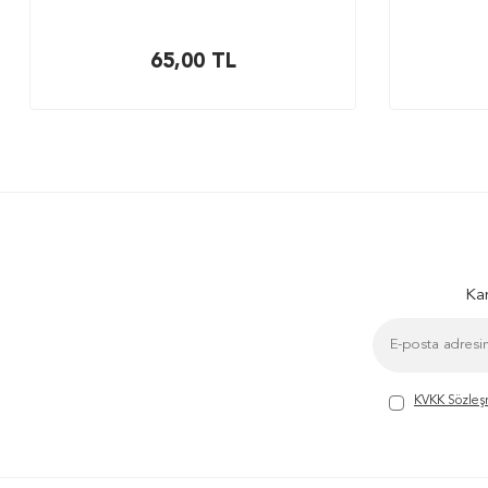
65,00
TL
Kam
KVKK Sözleş