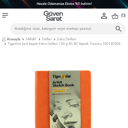
Havale Ödemenize Ekstra %5 İndirim!
(
0
)
Anasayfa
SANAT
Defter
Eskiz Defteri
Tigertint Sert Kapak Eskiz Defteri 140 g A5 80 Yaprak Turuncu 100140506