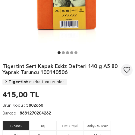
Tigertint Sert Kapak Eskiz Defteri 140 g A5 80
Yaprak Turuncu 100140506
Tigertint
marka tüm ürünler
415,00
TL
Ürün Kodu :
5802660
Barkod :
8681270204262
Turuncu
Bej
Fıstık Yeşili
Gökyüzü Mavi