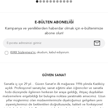
E-BÜLTEN ABONELIĞI
Kampanya ve yeniliklerden haberdar olmak için e-bültenimize
abone olun!
KVKK Sözleşmesi'ni
, okudum, kabul ediyorum.
GÜVEN SANAT
Sanatla iç içe 29 yıl... Güven Sanat'ın ilk mağazası 1996 yılında Kadıköy
açıldı. Profesyonel sanatçılar, sanat eğitimi alan öğrenciler ve sanatla
hobi düzeyinde ilgilenen herkesin bir araya geldiği, ihtiyaç duydukları
malzemelere erişebildiği bir buluşma noktası yaratmaktı amacımız. Uzun
yıllar müşterimiz olan müdavimlerimizle diyaloğumuz gelişirken yeni
ziyaretçilerimizi de beklentileri doğrultusunda, kaliteli ve fonksiyonel