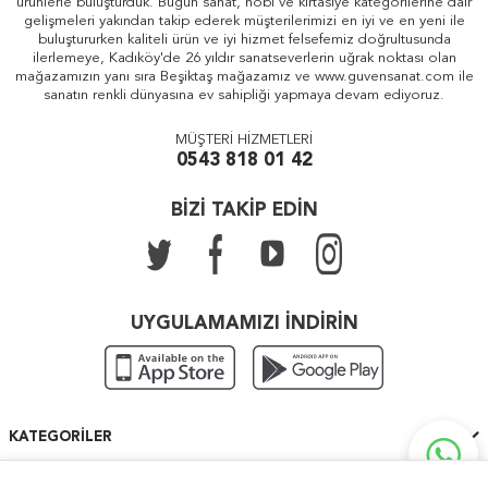
ürünlerle buluşturduk. Bugün sanat, hobi ve kırtasiye kategorilerine dair
gelişmeleri yakından takip ederek müşterilerimizi en iyi ve en yeni ile
buluştururken kaliteli ürün ve iyi hizmet felsefemiz doğrultusunda
ilerlemeye, Kadıköy'de 26 yıldır sanatseverlerin uğrak noktası olan
mağazamızın yanı sıra Beşiktaş mağazamız ve www.guvensanat.com ile
sanatın renkli dünyasına ev sahipliği yapmaya devam ediyoruz.
MÜŞTERİ HİZMETLERİ
0543 818 01 42
BİZİ TAKİP EDİN
UYGULAMAMIZI İNDİRİN
KATEGORILER
ÖNEMLI BILGILER