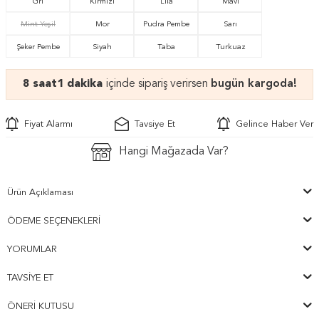
Gri
Kırmızı
Lila
Mavi
Mint Yeşil
Mor
Pudra Pembe
Sarı
Şeker Pembe
Siyah
Taba
Turkuaz
8 saat
1 dakika
içinde sipariş verirsen
bugün kargoda!
Fiyat Alarmı
Tavsiye Et
Gelince Haber Ver
Hangi Mağazada Var?
Ürün Açıklaması
ÖDEME SEÇENEKLERI
YORUMLAR
TAVSIYE ET
ÖNERI KUTUSU