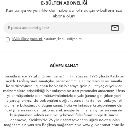
E-BÜLTEN ABONELIĞI
Kampanya ve yeniliklerden haberdar olmak için e-bültenimize
abone olun!
KVKK Sözleşmesi'ni
, okudum, kabul ediyorum.
GÜVEN SANAT
Sanatla iç içe 29 yıl... Güven Sanat'ın ilk mağazası 1996 yılında Kadıköy
açıldı. Profesyonel sanatçılar, sanat eğitimi alan öğrenciler ve sanatla
hobi düzeyinde ilgilenen herkesin bir araya geldiği, ihtiyaç duydukları
malzemelere erişebildiği bir buluşma noktası yaratmaktı amacımız. Uzun
yıllar müşterimiz olan müdavimlerimizle diyaloğumuz gelişirken yeni
ziyaretçilerimizi de beklentileri doğrultusunda, kaliteli ve fonksiyonel
ürünlerle buluşturduk. Bugün sanat, hobi ve kırtasiye kategorilerine dair
gelişmeleri yakından takip ederek müşterilerimizi en iyi ve en yeni ile
buluştururken kaliteli ürün ve iyi hizmet felsefemiz doğrultusunda
ilerlemeye, Kadıköy'de 26 yıldır sanatseverlerin uğrak noktası olan
mağazamızın yanı sıra Beşiktaş mağazamız ve www.guvensanat.com ile