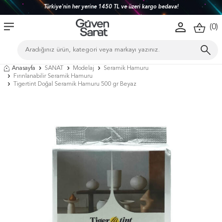
Türkiye'nin her yerine 1450 TL ve üzeri kargo bedava!
(
0
)
Anasayfa
SANAT
Modelaj
Seramik Hamuru
Fırınlanabilir Seramik Hamuru
Tigertint Doğal Seramik Hamuru 500 gr Beyaz