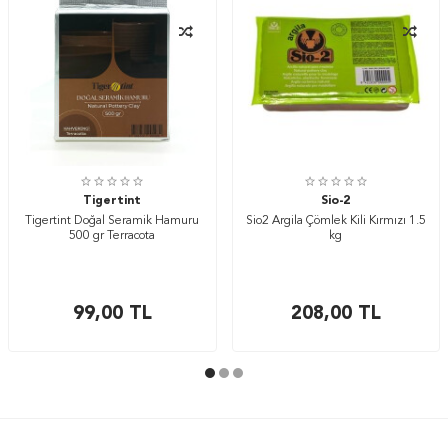
Tigertint
Sio-2
Tigertint Doğal Seramik Hamuru
Sio2 Argila Çömlek Kili Kırmızı 1.5
500 gr Terracota
kg
99,00
TL
208,00
TL