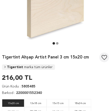
Tigertint Ahşap Artist Panel 3 cm 15x20 cm
Tigertint
marka tüm ürünler
216,00
TL
Ürün Kodu :
5805485
Barkod :
2200001552340
15x20 cm
13x18 cm
15x15 cm
18x24 cm