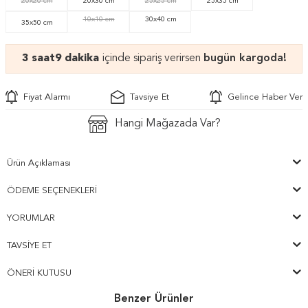
20x20 cm
20x30 cm
25x25 cm
25x35 cm
10x10 cm
30x40 cm
35x50 cm
3 saat
9 dakika
içinde sipariş verirsen
bugün kargoda!
Fiyat Alarmı
Tavsiye Et
Gelince Haber Ver
Hangi Mağazada Var?
Ürün Açıklaması
ÖDEME SEÇENEKLERI
YORUMLAR
TAVSIYE ET
ÖNERI KUTUSU
Benzer Ürünler