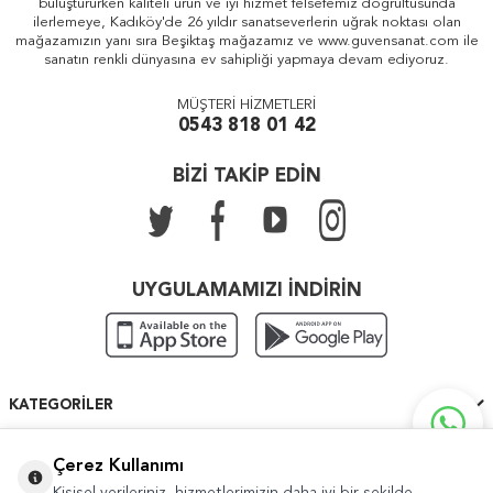
buluştururken kaliteli ürün ve iyi hizmet felsefemiz doğrultusunda
ilerlemeye, Kadıköy'de 26 yıldır sanatseverlerin uğrak noktası olan
mağazamızın yanı sıra Beşiktaş mağazamız ve www.guvensanat.com ile
sanatın renkli dünyasına ev sahipliği yapmaya devam ediyoruz.
MÜŞTERİ HİZMETLERİ
0543 818 01 42
BİZİ TAKİP EDİN
UYGULAMAMIZI İNDİRİN
KATEGORILER
ÖNEMLI BILGILER
Çerez Kullanımı