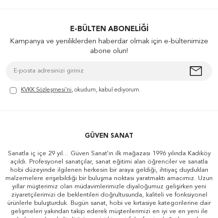
E-BÜLTEN ABONELIĞI
Kampanya ve yeniliklerden haberdar olmak için e-bültenimize
abone olun!
KVKK Sözleşmesi'ni
, okudum, kabul ediyorum.
GÜVEN SANAT
Sanatla iç içe 29 yıl... Güven Sanat'ın ilk mağazası 1996 yılında Kadıköy
açıldı. Profesyonel sanatçılar, sanat eğitimi alan öğrenciler ve sanatla
hobi düzeyinde ilgilenen herkesin bir araya geldiği, ihtiyaç duydukları
malzemelere erişebildiği bir buluşma noktası yaratmaktı amacımız. Uzun
yıllar müşterimiz olan müdavimlerimizle diyaloğumuz gelişirken yeni
ziyaretçilerimizi de beklentileri doğrultusunda, kaliteli ve fonksiyonel
ürünlerle buluşturduk. Bugün sanat, hobi ve kırtasiye kategorilerine dair
gelişmeleri yakından takip ederek müşterilerimizi en iyi ve en yeni ile