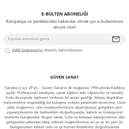
E-BÜLTEN ABONELIĞI
Kampanya ve yeniliklerden haberdar olmak için e-bültenimize
abone olun!
KVKK Sözleşmesi'ni
, okudum, kabul ediyorum.
GÜVEN SANAT
Sanatla iç içe 29 yıl... Güven Sanat'ın ilk mağazası 1996 yılında Kadıköy
açıldı. Profesyonel sanatçılar, sanat eğitimi alan öğrenciler ve sanatla
hobi düzeyinde ilgilenen herkesin bir araya geldiği, ihtiyaç duydukları
malzemelere erişebildiği bir buluşma noktası yaratmaktı amacımız. Uzun
yıllar müşterimiz olan müdavimlerimizle diyaloğumuz gelişirken yeni
ziyaretçilerimizi de beklentileri doğrultusunda, kaliteli ve fonksiyonel
ürünlerle buluşturduk. Bugün sanat, hobi ve kırtasiye kategorilerine dair
gelişmeleri yakından takip ederek müşterilerimizi en iyi ve en yeni ile
buluştururken kaliteli ürün ve iyi hizmet felsefemiz doğrultusunda