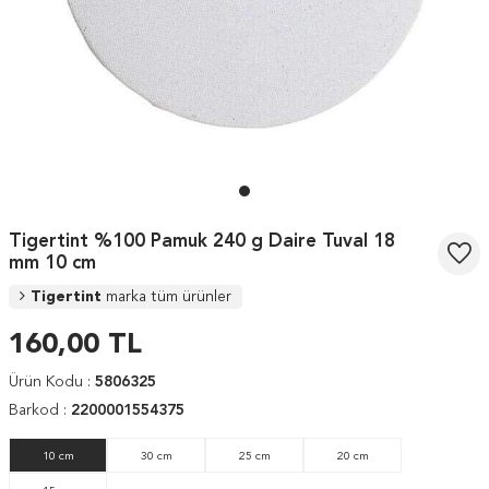
Tigertint %100 Pamuk 240 g Daire Tuval 18
mm 10 cm
Tigertint
marka tüm ürünler
160,00
TL
Ürün Kodu :
5806325
Barkod :
2200001554375
10 cm
30 cm
25 cm
20 cm