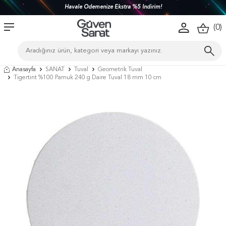
Havale Ödemenize Ekstra %5 İndirim!
(
0
)
Anasayfa
SANAT
Tuval
Geometrik Tuval
Tigertint %100 Pamuk 240 g Daire Tuval 18 mm 10 cm