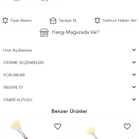
N:2
N:10
Fiyat Alarmı
Tavsiye Et
Gelince Haber Ver
Hangi Mağazada Var?
Ürün Açıklaması
ÖDEME SEÇENEKLERI
YORUMLAR
TAVSIYE ET
ÖNERI KUTUSU
Benzer Ürünler