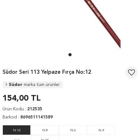
Südor Seri 113 Yelpaze Fırça No:12
Südor
marka tüm ürünler
154,00
TL
Ürün Kodu :
212535
Barkod :
8696511141589
N:12
N:8
N:6
N:4