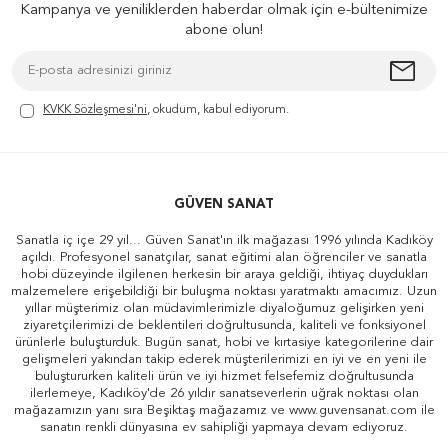
Kampanya ve yeniliklerden haberdar olmak için e-bültenimize
abone olun!
KVKK Sözleşmesi'ni
, okudum, kabul ediyorum.
GÜVEN SANAT
Sanatla iç içe 29 yıl... Güven Sanat'ın ilk mağazası 1996 yılında Kadıköy
açıldı. Profesyonel sanatçılar, sanat eğitimi alan öğrenciler ve sanatla
hobi düzeyinde ilgilenen herkesin bir araya geldiği, ihtiyaç duydukları
malzemelere erişebildiği bir buluşma noktası yaratmaktı amacımız. Uzun
yıllar müşterimiz olan müdavimlerimizle diyaloğumuz gelişirken yeni
ziyaretçilerimizi de beklentileri doğrultusunda, kaliteli ve fonksiyonel
ürünlerle buluşturduk. Bugün sanat, hobi ve kırtasiye kategorilerine dair
gelişmeleri yakından takip ederek müşterilerimizi en iyi ve en yeni ile
buluştururken kaliteli ürün ve iyi hizmet felsefemiz doğrultusunda
ilerlemeye, Kadıköy'de 26 yıldır sanatseverlerin uğrak noktası olan
mağazamızın yanı sıra Beşiktaş mağazamız ve www.guvensanat.com ile
sanatın renkli dünyasına ev sahipliği yapmaya devam ediyoruz.