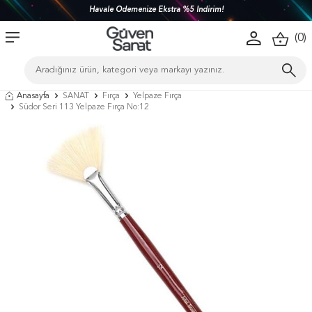
Havale Ödemenize Ekstra %5 İndirim!
(
0
)
Anasayfa
SANAT
Fırça
Yelpaze Fırça
Südor Seri 113 Yelpaze Fırça No:12