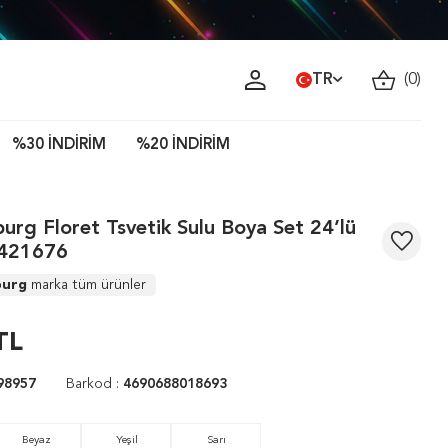
TR
(
0
)
%30 İNDİRİM
%20 İNDİRİM
burg Floret Tsvetik Sulu Boya Set 24’lü
421676
burg
marka tüm ürünler
TL
98957
Barkod :
4690688018693
Beyaz
Yeşil
Sarı