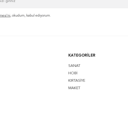
mesi'ni
, okudum, kabul ediyorum.
KATEGORILER
SANAT
HOBİ
KIRTASİYE
MAKET