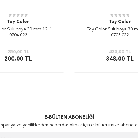
Toy Color
Toy Color
lor Suluboya 30 mm 12'li
Toy Color Suluboya 30 m
0704.022
0703.022
250,00
TL
435,00
TL
200,00
TL
348,00
TL
E-BÜLTEN ABONELIĞI
panya ve yeniliklerden haberdar olmak için e-bültenimize abone o