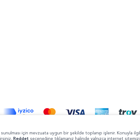
Şikayet ve Önerileri
de sunulması için mevzuata uygun bir şekilde toplanıp işlenir. Konuyla ilgil
irsiniz.
Reddet
seçeneğine tıklamanız halinde yalnızca internet sitemiz