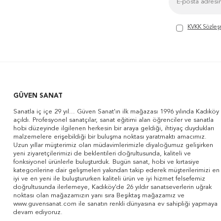
KVKK Sözleş
GÜVEN SANAT
Sanatla iç içe 29 yıl... Güven Sanat'ın ilk mağazası 1996 yılında Kadıköy
açıldı. Profesyonel sanatçılar, sanat eğitimi alan öğrenciler ve sanatla
hobi düzeyinde ilgilenen herkesin bir araya geldiği, ihtiyaç duydukları
malzemelere erişebildiği bir buluşma noktası yaratmaktı amacımız.
Uzun yıllar müşterimiz olan müdavimlerimizle diyaloğumuz gelişirken
yeni ziyaretçilerimizi de beklentileri doğrultusunda, kaliteli ve
fonksiyonel ürünlerle buluşturduk. Bugün sanat, hobi ve kırtasiye
kategorilerine dair gelişmeleri yakından takip ederek müşterilerimizi en
iyi ve en yeni ile buluştururken kaliteli ürün ve iyi hizmet felsefemiz
doğrultusunda ilerlemeye, Kadıköy'de 26 yıldır sanatseverlerin uğrak
noktası olan mağazamızın yanı sıra Beşiktaş mağazamız ve
www.guvensanat.com ile sanatın renkli dünyasına ev sahipliği yapmaya
devam ediyoruz.