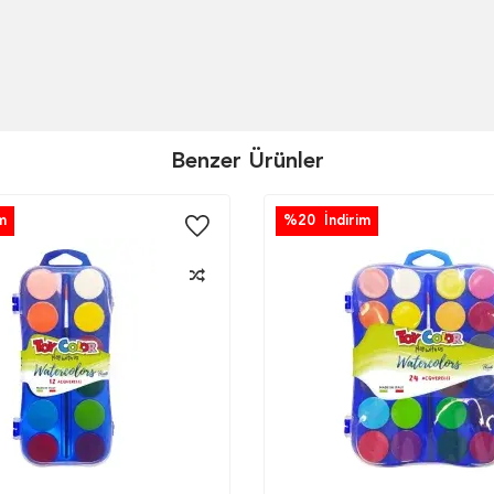
Benzer Ürünler
m
%
20
İndirim