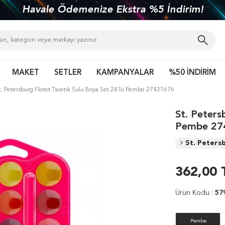
Havale Ödemenize Ekstra %5 İndirim!
MAKET
SETLER
KAMPANYALAR
%50 İNDİRİM
t. Petersburg Floret Tsvetik Sulu Boya Set 24’lü Pembe 27421676
St. Peters
Pembe 27
St. Peters
362,00
Ürün Kodu :
57
Pembe