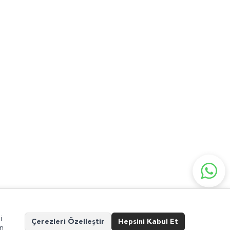
niz İçin
internet@guvensanat.com
i
Çerezleri Özelleştir
Hepsini Kabul Et
in