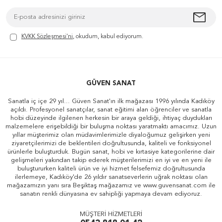
KVKK Sözleşmesi'ni
, okudum, kabul ediyorum.
GÜVEN SANAT
Sanatla iç içe 29 yıl... Güven Sanat'ın ilk mağazası 1996 yılında Kadıköy
açıldı. Profesyonel sanatçılar, sanat eğitimi alan öğrenciler ve sanatla
hobi düzeyinde ilgilenen herkesin bir araya geldiği, ihtiyaç duydukları
malzemelere erişebildiği bir buluşma noktası yaratmaktı amacımız. Uzun
yıllar müşterimiz olan müdavimlerimizle diyaloğumuz gelişirken yeni
ziyaretçilerimizi de beklentileri doğrultusunda, kaliteli ve fonksiyonel
ürünlerle buluşturduk. Bugün sanat, hobi ve kırtasiye kategorilerine dair
gelişmeleri yakından takip ederek müşterilerimizi en iyi ve en yeni ile
buluştururken kaliteli ürün ve iyi hizmet felsefemiz doğrultusunda
ilerlemeye, Kadıköy'de 26 yıldır sanatseverlerin uğrak noktası olan
mağazamızın yanı sıra Beşiktaş mağazamız ve www.guvensanat.com ile
sanatın renkli dünyasına ev sahipliği yapmaya devam ediyoruz.
MÜŞTERİ HİZMETLERİ