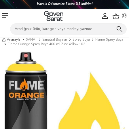
Havale Ödemenize Ekstra %5 İndirim!
(
0
)
Anasayfa
SANAT
Sanatsal Boyalar
Sprey Boya
Flame Sprey Boya
Flame Orange Sprey Boya 400 ml Zinc Yellow 102