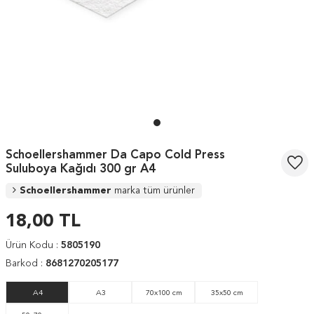
Schoellershammer Da Capo Cold Press
Suluboya Kağıdı 300 gr A4
Schoellershammer
marka tüm ürünler
18,00
TL
Ürün Kodu :
5805190
Barkod :
8681270205177
A4
A3
70x100 cm
35x50 cm