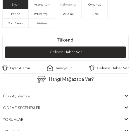
Siyah
Asphaltum
Kahverengi
Okyanus
Patina
Petrol Yeşili
29,5 ml
Füme
Soft Beyaz
29,5 ml
Tükendi
Gelince Haber Ver
Fiyat Alarmı
Tavsiye Et
Gelince Haber Ver
Hangi Mağazada Var?
Ürün Açıklaması
ÖDEME SEÇENEKLERI
YORUMLAR