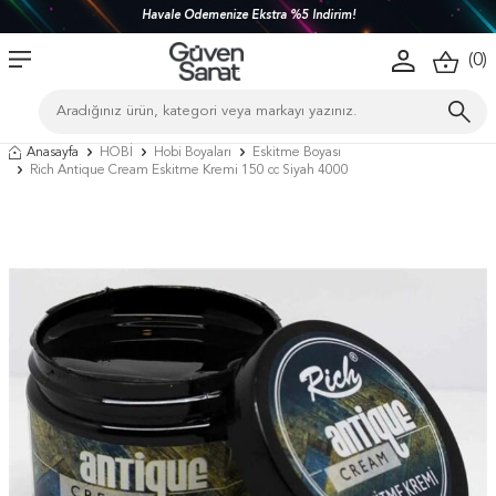
Havale Ödemenize Ekstra %5 İndirim!
(
0
)
Anasayfa
HOBİ
Hobi Boyaları
Eskitme Boyası
Rich Antique Cream Eskitme Kremi 150 cc Siyah 4000