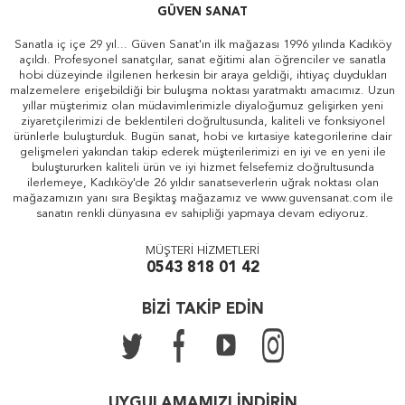
GÜVEN SANAT
Sanatla iç içe 29 yıl... Güven Sanat'ın ilk mağazası 1996 yılında Kadıköy
açıldı. Profesyonel sanatçılar, sanat eğitimi alan öğrenciler ve sanatla
hobi düzeyinde ilgilenen herkesin bir araya geldiği, ihtiyaç duydukları
malzemelere erişebildiği bir buluşma noktası yaratmaktı amacımız. Uzun
yıllar müşterimiz olan müdavimlerimizle diyaloğumuz gelişirken yeni
ziyaretçilerimizi de beklentileri doğrultusunda, kaliteli ve fonksiyonel
ürünlerle buluşturduk. Bugün sanat, hobi ve kırtasiye kategorilerine dair
gelişmeleri yakından takip ederek müşterilerimizi en iyi ve en yeni ile
buluştururken kaliteli ürün ve iyi hizmet felsefemiz doğrultusunda
ilerlemeye, Kadıköy'de 26 yıldır sanatseverlerin uğrak noktası olan
mağazamızın yanı sıra Beşiktaş mağazamız ve www.guvensanat.com ile
sanatın renkli dünyasına ev sahipliği yapmaya devam ediyoruz.
MÜŞTERİ HİZMETLERİ
0543 818 01 42
BİZİ TAKİP EDİN
UYGULAMAMIZI İNDİRİN