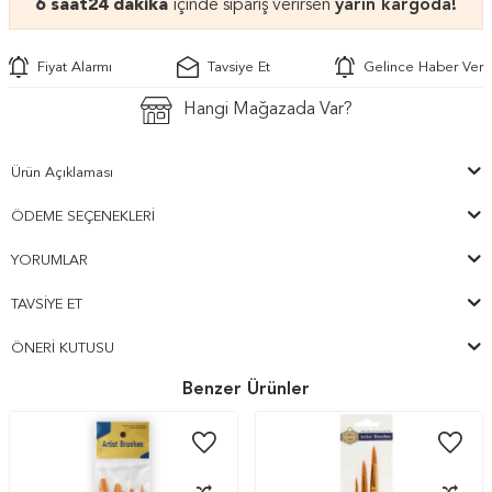
6 saat
24 dakika
içinde sipariş verirsen
yarın kargoda!
Fiyat Alarmı
Tavsiye Et
Gelince Haber Ver
Hangi Mağazada Var?
Ürün Açıklaması
ÖDEME SEÇENEKLERI
YORUMLAR
TAVSIYE ET
ÖNERI KUTUSU
Benzer Ürünler