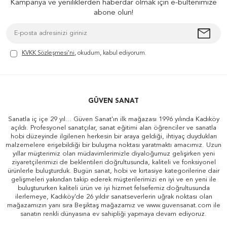
Kampanya ve yeniliklerden haberdar olmak için e-bültenimize
abone olun!
KVKK Sözleşmesi'ni
, okudum, kabul ediyorum.
GÜVEN SANAT
Sanatla iç içe 29 yıl... Güven Sanat'ın ilk mağazası 1996 yılında Kadıköy
açıldı. Profesyonel sanatçılar, sanat eğitimi alan öğrenciler ve sanatla
hobi düzeyinde ilgilenen herkesin bir araya geldiği, ihtiyaç duydukları
malzemelere erişebildiği bir buluşma noktası yaratmaktı amacımız. Uzun
yıllar müşterimiz olan müdavimlerimizle diyaloğumuz gelişirken yeni
ziyaretçilerimizi de beklentileri doğrultusunda, kaliteli ve fonksiyonel
ürünlerle buluşturduk. Bugün sanat, hobi ve kırtasiye kategorilerine dair
gelişmeleri yakından takip ederek müşterilerimizi en iyi ve en yeni ile
buluştururken kaliteli ürün ve iyi hizmet felsefemiz doğrultusunda
ilerlemeye, Kadıköy'de 26 yıldır sanatseverlerin uğrak noktası olan
mağazamızın yanı sıra Beşiktaş mağazamız ve www.guvensanat.com ile
sanatın renkli dünyasına ev sahipliği yapmaya devam ediyoruz.