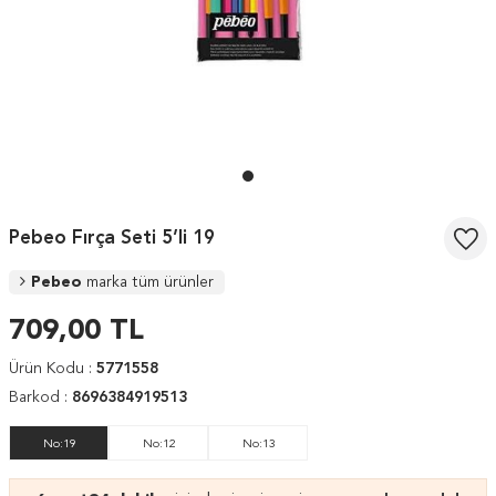
Pebeo Fırça Seti 5’li 19
Pebeo
marka tüm ürünler
709,00
TL
Ürün Kodu :
5771558
Barkod :
8696384919513
No:19
No:12
No:13