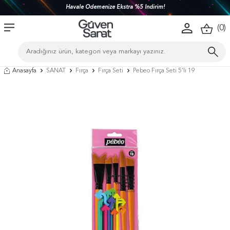
Havale Ödemenize Ekstra %5 İndirim!
(
0
)
Anasayfa
SANAT
Fırça
Fırça Seti
Pebeo Fırça Seti 5’li 19