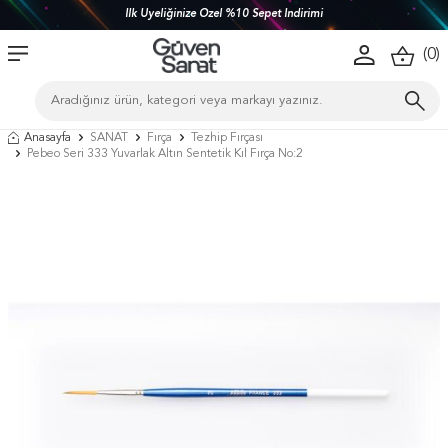
İlk Üyeliğinize Özel %10 Sepet İndirimi
(
0
)
Anasayfa
SANAT
Fırça
Tezhip Fırçası
Pebeo Seri 333 Yuvarlak Altın Sentetik Kıl Fırça No:2