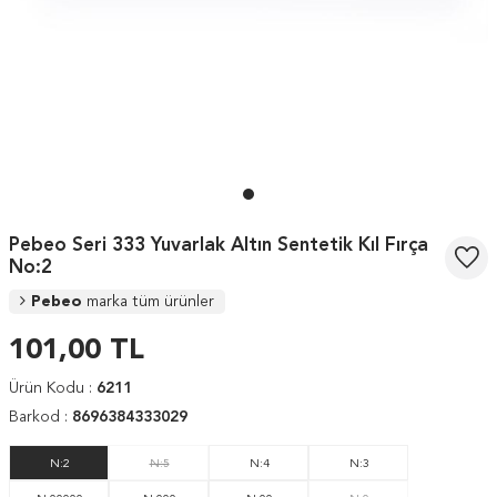
Pebeo Seri 333 Yuvarlak Altın Sentetik Kıl Fırça
No:2
Pebeo
marka tüm ürünler
101,00
TL
Ürün Kodu :
6211
Barkod :
8696384333029
N:2
N:5
N:4
N:3