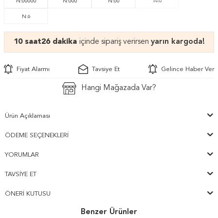
N:00000
N:000
N:00
N:0
N:6
10 saat
26 dakika
içinde sipariş verirsen
yarın kargoda!
Fiyat Alarmı
Tavsiye Et
Gelince Haber Ver
Hangi Mağazada Var?
Ürün Açıklaması
ÖDEME SEÇENEKLERI
YORUMLAR
TAVSIYE ET
ÖNERI KUTUSU
Benzer Ürünler