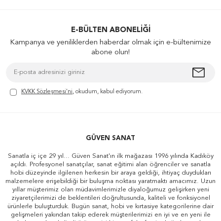
E-BÜLTEN ABONELIĞI
Kampanya ve yeniliklerden haberdar olmak için e-bültenimize
abone olun!
KVKK Sözleşmesi'ni
, okudum, kabul ediyorum.
GÜVEN SANAT
Sanatla iç içe 29 yıl... Güven Sanat'ın ilk mağazası 1996 yılında Kadıköy
açıldı. Profesyonel sanatçılar, sanat eğitimi alan öğrenciler ve sanatla
hobi düzeyinde ilgilenen herkesin bir araya geldiği, ihtiyaç duydukları
malzemelere erişebildiği bir buluşma noktası yaratmaktı amacımız. Uzun
yıllar müşterimiz olan müdavimlerimizle diyaloğumuz gelişirken yeni
ziyaretçilerimizi de beklentileri doğrultusunda, kaliteli ve fonksiyonel
ürünlerle buluşturduk. Bugün sanat, hobi ve kırtasiye kategorilerine dair
gelişmeleri yakından takip ederek müşterilerimizi en iyi ve en yeni ile