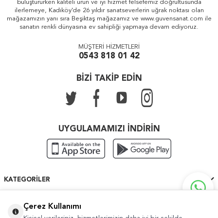
buluştururken kaliteli ürün ve iyi hizmet felsefemiz doğrultusunda
ilerlemeye, Kadıköy'de 26 yıldır sanatseverlerin uğrak noktası olan
mağazamızın yanı sıra Beşiktaş mağazamız ve www.guvensanat.com ile
sanatın renkli dünyasına ev sahipliği yapmaya devam ediyoruz.
MÜŞTERİ HİZMETLERİ
0543 818 01 42
BİZİ TAKİP EDİN
UYGULAMAMIZI İNDİRİN
KATEGORILER
ÖNEMLI BILGILER
Çerez Kullanımı