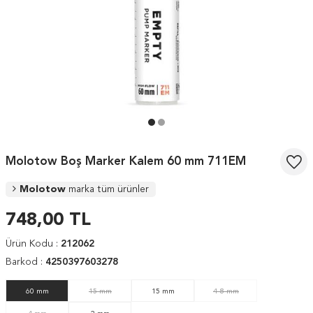
Molotow Boş Marker Kalem 60 mm 711EM
Molotow
marka tüm ürünler
748,00
TL
Ürün Kodu :
212062
Barkod :
4250397603278
60 mm
15 mm
15 mm
4-8 mm