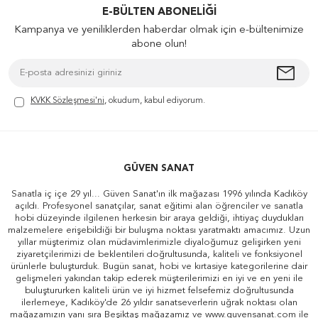
E-BÜLTEN ABONELIĞI
Kampanya ve yeniliklerden haberdar olmak için e-bültenimize
abone olun!
KVKK Sözleşmesi'ni
, okudum, kabul ediyorum.
GÜVEN SANAT
Sanatla iç içe 29 yıl... Güven Sanat'ın ilk mağazası 1996 yılında Kadıköy
açıldı. Profesyonel sanatçılar, sanat eğitimi alan öğrenciler ve sanatla
hobi düzeyinde ilgilenen herkesin bir araya geldiği, ihtiyaç duydukları
malzemelere erişebildiği bir buluşma noktası yaratmaktı amacımız. Uzun
yıllar müşterimiz olan müdavimlerimizle diyaloğumuz gelişirken yeni
ziyaretçilerimizi de beklentileri doğrultusunda, kaliteli ve fonksiyonel
ürünlerle buluşturduk. Bugün sanat, hobi ve kırtasiye kategorilerine dair
gelişmeleri yakından takip ederek müşterilerimizi en iyi ve en yeni ile
buluştururken kaliteli ürün ve iyi hizmet felsefemiz doğrultusunda
ilerlemeye, Kadıköy'de 26 yıldır sanatseverlerin uğrak noktası olan
mağazamızın yanı sıra Beşiktaş mağazamız ve www.guvensanat.com ile