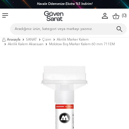
Havale Ödemenize Ekstra %5 İndirim!
(
0
)
Anasayfa
SANAT
Çizim
Akrilik Marker Kalem
Akrilik Kalem Aksesuarı
Molotow Boş Marker Kalem 60 mm 711EM