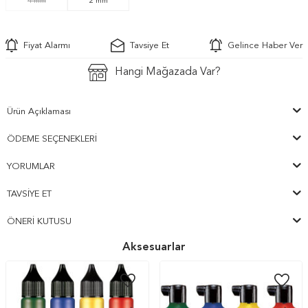
4 mm
2 mm
Fiyat Alarmı
Tavsiye Et
Gelince Haber Ver
Hangi Mağazada Var?
Ürün Açıklaması
ÖDEME SEÇENEKLERI
YORUMLAR
TAVSIYE ET
ÖNERI KUTUSU
Aksesuarlar