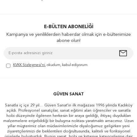
E-BÜLTEN ABONELIĞI
Kampanya ve yeniliklerden haberdar olmak için e-bültenimize
abone olun!
KVKK Sözleşmesi'ni
, okudum, kabul ediyorum.
GÜVEN SANAT
Sanatla iç içe 29 yıl... Güven Sanat'ın ilk mağazası 1996 yılında Kadıköy
açıldı. Profesyonel sanatçılar, sanat eğitimi alan öğrenciler ve sanatla
hobi düzeyinde ilgilenen herkesin bir araya geldiği, ihtiyaç duydukları
malzemelere erişebildiği bir buluşma noktası yaratmaktı amacımız. Uzun
yıllar müşterimiz olan müdavimlerimizle diyaloğumuz gelişirken yeni
ziyaretçilerimizi de beklentileri doğrultusunda, kaliteli ve fonksiyonel
ürünlerle buluşturduk. Bugün sanat, hobi ve kırtasiye kategorilerine dair