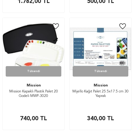
1.782,00
TL
500,00
TL
Tükendi
Tükendi
Mission
Mission
Mission Kapaklı Plastik Palet 20
Mijello Kağıt Palet 25.5x17.5 cm 30
Godeli MWP-3020
Yaprak
740,00
TL
340,00
TL