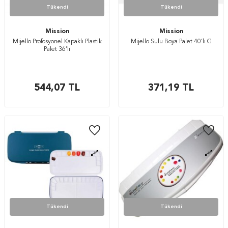
Tükendi
Tükendi
Mission
Mission
Mijello Profosyonel Kapaklı Plastik
Mijello Sulu Boya Palet 40’lı G
Palet 36’lı
544,07
TL
371,19
TL
Tükendi
Tükendi