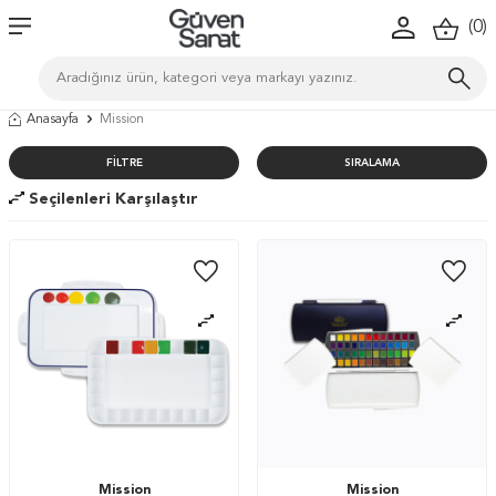
(
0
)
Anasayfa
Mission
FILTRE
SIRALAMA
Seçilenleri Karşılaştır
Mission
Mission