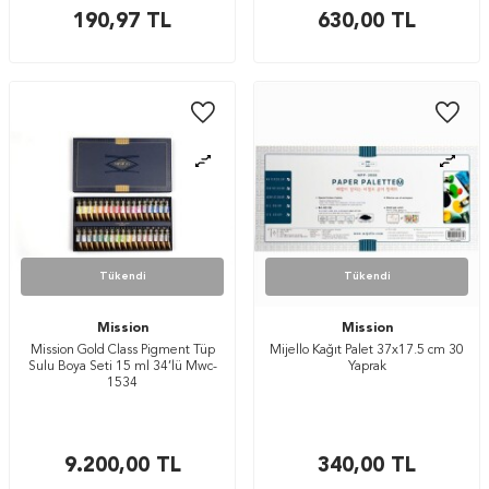
190,97
TL
630,00
TL
Tükendi
Tükendi
Mission
Mission
Mission Gold Class Pigment Tüp
Mijello Kağıt Palet 37x17.5 cm 30
Sulu Boya Seti 15 ml 34’lü Mwc-
Yaprak
1534
9.200,00
TL
340,00
TL