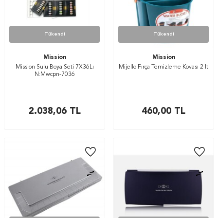
Tükendi
Tükendi
Mission
Mission
Mission Sulu Boya Seti 7X36Lı
Mijello Fırça Temizleme Kovası 2 lt
N:Mwcpn-7036
2.038,06
TL
460,00
TL