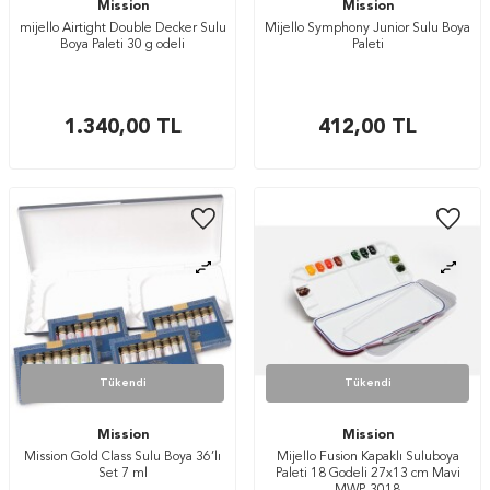
Mission
Mission
mijello Airtight Double Decker Sulu
Mijello Symphony Junior Sulu Boya
Boya Paleti 30 g odeli
Paleti
1.340,00
TL
412,00
TL
Tükendi
Tükendi
Mission
Mission
Mission Gold Class Sulu Boya 36’lı
Mijello Fusion Kapaklı Suluboya
Set 7 ml
Paleti 18 Godeli 27x13 cm Mavi