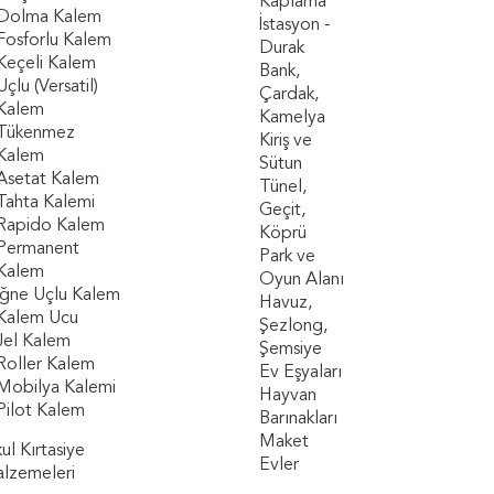
Kaplama
Dolma Kalem
İstasyon -
Fosforlu Kalem
Durak
Keçeli Kalem
Bank,
Uçlu (Versatil)
Çardak,
Kalem
Kamelya
Tükenmez
Kiriş ve
Kalem
Sütun
Asetat Kalem
Tünel,
Tahta Kalemi
Geçit,
Rapido Kalem
Köprü
Permanent
Park ve
Kalem
Oyun Alanı
İğne Uçlu Kalem
Havuz,
Kalem Ucu
Şezlong,
Jel Kalem
Şemsiye
Roller Kalem
Ev Eşyaları
Mobilya Kalemi
Hayvan
Pilot Kalem
Barınakları
Maket
ul Kırtasiye
Evler
lzemeleri