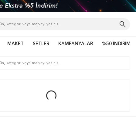
kiye'nin her yerine 1450 TL ve üzeri kargo bed
MAKET
SETLER
KAMPANYALAR
%50 İNDİRİM