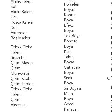
Akrilik Kalem
Porselen
Seti
Boyası
Akrilik Kalem
Kontür
Ucu
Boya
Posca Kalem
Efekt
Refill
Boyası
Extension
Toz Boya
Boş Marker
Boncuk
Boya
Teknik Çizim
Kara
Kalemi
Tahta
Brush Pen
Boyası
Çizim Masası
Çatlatma
Çizim
Boyası
Mürekkebi
Simli
Ofi
Çizim Kitabı
Boya
Çizim Tableti
Sır Boyası
Teknik Çizim
Mum
Kalemi
Boya
Çizim
Gece
Aksesuarı
Parlayan