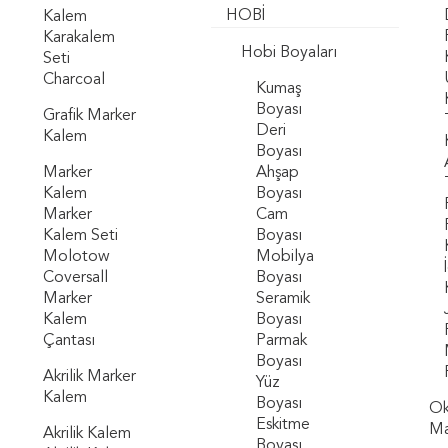
HOBİ
Kalem
Karakalem
Hobi Boyaları
Seti
Charcoal
Kumaş
Boyası
Grafik Marker
Deri
Kalem
Boyası
Marker
Ahşap
Kalem
Boyası
Marker
Cam
Kalem Seti
Boyası
Molotow
Mobilya
Coversall
Boyası
Marker
Seramik
Kalem
Boyası
Çantası
Parmak
Boyası
Akrilik Marker
Yüz
Kalem
Boyası
Ok
Eskitme
Ma
Akrilik Kalem
Boyası