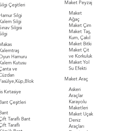
Maket Peyzaj
Silgi Çeşitleri
Maket
Hamur Silgi
Ağaç
Kalem Silgi
Maket Çim
Sınav Silgisi
Maket Taş,
Silgi
Kum, Çakıl
Maket Bitki
Makas
Maket Çit
Kalemtraş
ve Korkuluk
Oyun Hamuru
Maket Yol
Kalem Kutusu
Su Efekti
Çanta ve
Cüzdan
Maket Araç
Fasülye,Küp,Blok
Askeri
s Kırtasiye
Araçlar
Karayolu
Bant Çeşitleri
Maketleri
Bant
Maket Uçak
Çift Taraflı Bant
Deniz
Çift Taraflı
Araçları