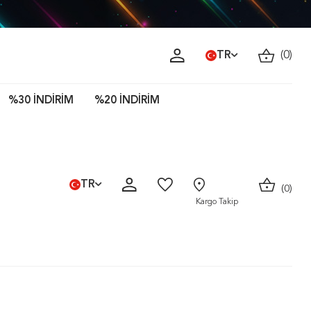
ava!
TR
(
0
)
%30 İNDİRİM
%20 İNDİRİM
TR
(
0
)
Kargo Takip