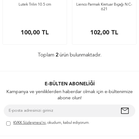
Lutek Trilin 10.5 cm
Lienco Parmak Kretuar Bıçağı N:C-
621
100,00
TL
102,00
TL
Toplam
2
ürün bulunmaktadır.
E-BÜLTEN ABONELIĞI
Kampanya ve yeniliklerden haberdar olmak için e-bültenimize
abone olun!
KVKK Sözleşmesi'ni
, okudum, kabul ediyorum.