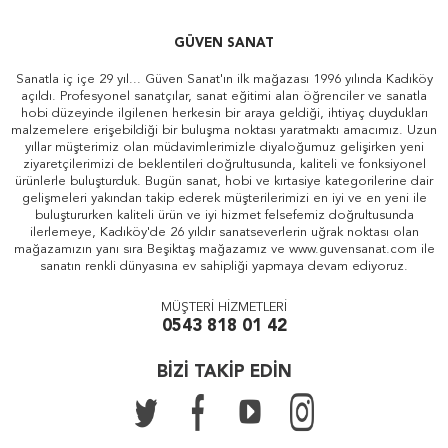
GÜVEN SANAT
Sanatla iç içe 29 yıl... Güven Sanat'ın ilk mağazası 1996 yılında Kadıköy
açıldı. Profesyonel sanatçılar, sanat eğitimi alan öğrenciler ve sanatla
hobi düzeyinde ilgilenen herkesin bir araya geldiği, ihtiyaç duydukları
malzemelere erişebildiği bir buluşma noktası yaratmaktı amacımız. Uzun
yıllar müşterimiz olan müdavimlerimizle diyaloğumuz gelişirken yeni
ziyaretçilerimizi de beklentileri doğrultusunda, kaliteli ve fonksiyonel
ürünlerle buluşturduk. Bugün sanat, hobi ve kırtasiye kategorilerine dair
gelişmeleri yakından takip ederek müşterilerimizi en iyi ve en yeni ile
buluştururken kaliteli ürün ve iyi hizmet felsefemiz doğrultusunda
ilerlemeye, Kadıköy'de 26 yıldır sanatseverlerin uğrak noktası olan
mağazamızın yanı sıra Beşiktaş mağazamız ve www.guvensanat.com ile
sanatın renkli dünyasına ev sahipliği yapmaya devam ediyoruz.
MÜŞTERİ HİZMETLERİ
0543 818 01 42
BİZİ TAKİP EDİN