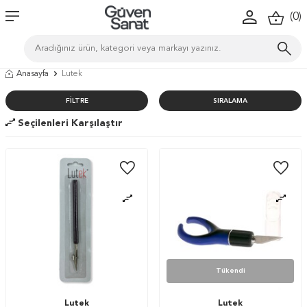
(
0
)
Anasayfa
Lutek
FILTRE
SIRALAMA
Seçilenleri Karşılaştır
Tükendi
Lutek
Lutek