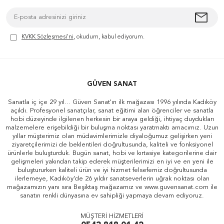
KVKK Sözleşmesi'ni
, okudum, kabul ediyorum.
GÜVEN SANAT
Sanatla iç içe 29 yıl... Güven Sanat'ın ilk mağazası 1996 yılında Kadıköy
açıldı. Profesyonel sanatçılar, sanat eğitimi alan öğrenciler ve sanatla
hobi düzeyinde ilgilenen herkesin bir araya geldiği, ihtiyaç duydukları
malzemelere erişebildiği bir buluşma noktası yaratmaktı amacımız. Uzun
yıllar müşterimiz olan müdavimlerimizle diyaloğumuz gelişirken yeni
ziyaretçilerimizi de beklentileri doğrultusunda, kaliteli ve fonksiyonel
ürünlerle buluşturduk. Bugün sanat, hobi ve kırtasiye kategorilerine dair
gelişmeleri yakından takip ederek müşterilerimizi en iyi ve en yeni ile
buluştururken kaliteli ürün ve iyi hizmet felsefemiz doğrultusunda
ilerlemeye, Kadıköy'de 26 yıldır sanatseverlerin uğrak noktası olan
mağazamızın yanı sıra Beşiktaş mağazamız ve www.guvensanat.com ile
sanatın renkli dünyasına ev sahipliği yapmaya devam ediyoruz.
MÜŞTERİ HİZMETLERİ