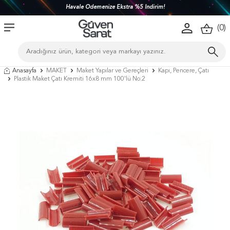
Havale Ödemenize Ekstra %5 İndirim!
(
0
)
Anasayfa
MAKET
Maket Yapılar ve Gereçleri
Kapı, Pencere, Çatı
Plastik Maket Çatı Kremiti 16x8 mm 100'lü No:2