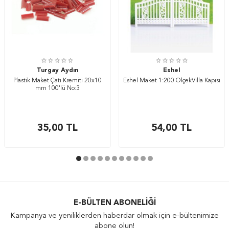
Turgay Aydın
Eshel
Plastik Maket Çatı Kremiti 20x10
Eshel Maket 1:200 ÖlçekVilla Kapısı
mm 100'lü No:3
35,00
TL
54,00
TL
E-BÜLTEN ABONELIĞI
Kampanya ve yeniliklerden haberdar olmak için e-bültenimize
abone olun!