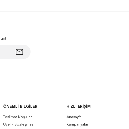
lun!
ÖNEMLI BILGILER
HIZLI ERIŞIM
Teslimat Koşulları
Anasayfa
Üyelik Sözleşmesi
Kampanyalar