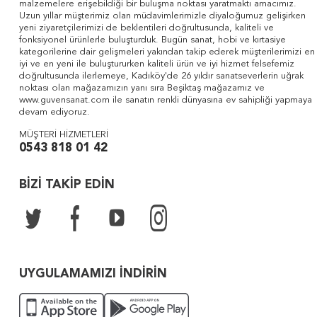
malzemelere erişebildiği bir buluşma noktası yaratmaktı amacımız.
Uzun yıllar müşterimiz olan müdavimlerimizle diyaloğumuz gelişirken
yeni ziyaretçilerimizi de beklentileri doğrultusunda, kaliteli ve
fonksiyonel ürünlerle buluşturduk. Bugün sanat, hobi ve kırtasiye
kategorilerine dair gelişmeleri yakından takip ederek müşterilerimizi en
iyi ve en yeni ile buluştururken kaliteli ürün ve iyi hizmet felsefemiz
doğrultusunda ilerlemeye, Kadıköy'de 26 yıldır sanatseverlerin uğrak
noktası olan mağazamızın yanı sıra Beşiktaş mağazamız ve
www.guvensanat.com ile sanatın renkli dünyasına ev sahipliği yapmaya
devam ediyoruz.
MÜŞTERİ HİZMETLERİ
0543 818 01 42
BİZİ TAKİP EDİN
UYGULAMAMIZI İNDİRİN