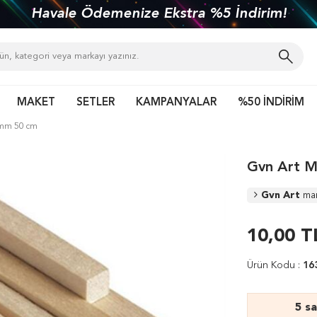
kiye'nin her yerine 1450 TL ve üzeri kargo bed
MAKET
SETLER
KAMPANYALAR
%50 İNDİRİM
6 mm 50 cm
Gvn Art M
Gvn Art
ma
10,00
T
Ürün Kodu :
16
5 s