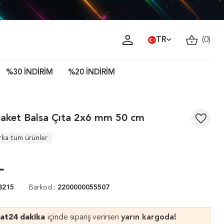
ava!
TR
(
0
)
%30 İNDİRİM
%20 İNDİRİM
aket Balsa Çıta 2x6 mm 50 cm
rka tüm ürünler
L
3215
Barkod :
2200000055507
aat
24 dakika
içinde sipariş verirsen
yarın kargoda!