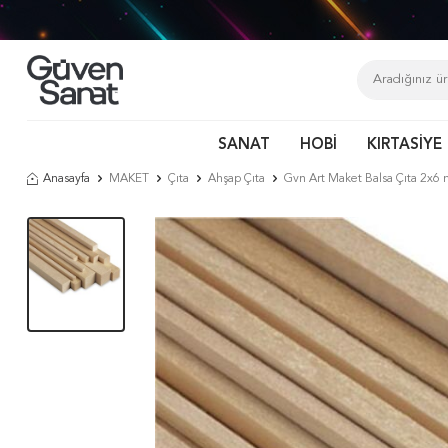
Tür
SANAT
HOBİ
KIRTASİYE
Anasayfa
MAKET
Çıta
Ahşap Çıta
Gvn Art Maket Balsa Çıta 2x