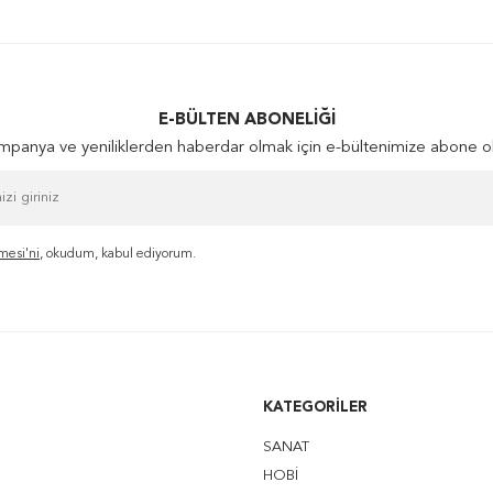
E-BÜLTEN ABONELIĞI
panya ve yeniliklerden haberdar olmak için e-bültenimize abone o
mesi'ni
, okudum, kabul ediyorum.
KATEGORILER
SANAT
HOBİ