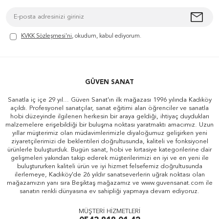
KVKK Sözleşmesi'ni
, okudum, kabul ediyorum.
GÜVEN SANAT
Sanatla iç içe 29 yıl... Güven Sanat'ın ilk mağazası 1996 yılında Kadıköy
açıldı. Profesyonel sanatçılar, sanat eğitimi alan öğrenciler ve sanatla
hobi düzeyinde ilgilenen herkesin bir araya geldiği, ihtiyaç duydukları
malzemelere erişebildiği bir buluşma noktası yaratmaktı amacımız. Uzun
yıllar müşterimiz olan müdavimlerimizle diyaloğumuz gelişirken yeni
ziyaretçilerimizi de beklentileri doğrultusunda, kaliteli ve fonksiyonel
ürünlerle buluşturduk. Bugün sanat, hobi ve kırtasiye kategorilerine dair
gelişmeleri yakından takip ederek müşterilerimizi en iyi ve en yeni ile
buluştururken kaliteli ürün ve iyi hizmet felsefemiz doğrultusunda
ilerlemeye, Kadıköy'de 26 yıldır sanatseverlerin uğrak noktası olan
mağazamızın yanı sıra Beşiktaş mağazamız ve www.guvensanat.com ile
sanatın renkli dünyasına ev sahipliği yapmaya devam ediyoruz.
MÜŞTERİ HİZMETLERİ