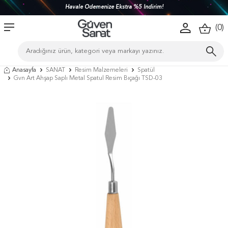
Havale Ödemenize Ekstra %5 İndirim!
(
0
)
Anasayfa
SANAT
Resim Malzemeleri
Spatül
Gvn Art Ahşap Saplı Metal Spatul Resim Bıçağı TSD-03