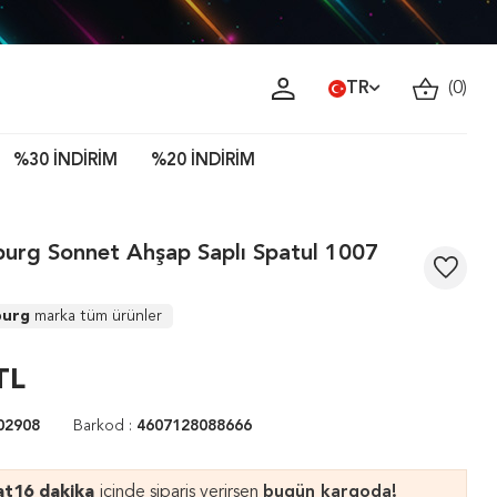
TR
(
0
)
%30 İNDİRİM
%20 İNDİRİM
burg Sonnet Ahşap Saplı Spatul 1007
burg
marka tüm ürünler
TL
02908
Barkod :
4607128088666
at
16 dakika
içinde sipariş verirsen
bugün kargoda!