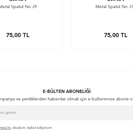
Metal Spatül No J9
Metal Spatül No J
75,00
TL
75,00
TL
E-BÜLTEN ABONELIĞI
panya ve yeniliklerden haberdar olmak için e-bültenimize abone o
mesi'ni
, okudum, kabul ediyorum.