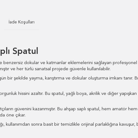
İade Koşulları
plı Spatul
ne benzersiz dokular ve katmanlar eklemelerini sağlayan profesyonel 
ştır ve her türlü sanatsal projede güvenle kullanılabilir.
ün bir şekilde yayma, karıştırma ve dokular oluşturma imkanı tanır. Bıç
nluk hissini azaltır. Bu spatul, yağlı boya, akrilik ve diğer yapışkan me
natçıların güvenini kazanmıştır. Bu ahşap saplı spatul, hem amatör hem
da öne çıkar.
ı, kullanımdan sonra basit bir temizlikle orijinal parlaklığına kavuşur,