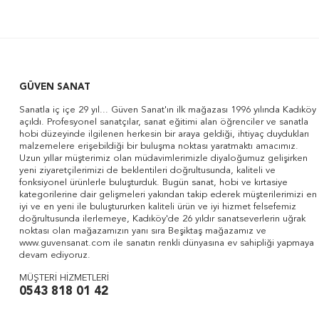
GÜVEN SANAT
Sanatla iç içe 29 yıl... Güven Sanat'ın ilk mağazası 1996 yılında Kadıköy
açıldı. Profesyonel sanatçılar, sanat eğitimi alan öğrenciler ve sanatla
hobi düzeyinde ilgilenen herkesin bir araya geldiği, ihtiyaç duydukları
malzemelere erişebildiği bir buluşma noktası yaratmaktı amacımız.
Uzun yıllar müşterimiz olan müdavimlerimizle diyaloğumuz gelişirken
yeni ziyaretçilerimizi de beklentileri doğrultusunda, kaliteli ve
fonksiyonel ürünlerle buluşturduk. Bugün sanat, hobi ve kırtasiye
kategorilerine dair gelişmeleri yakından takip ederek müşterilerimizi en
iyi ve en yeni ile buluştururken kaliteli ürün ve iyi hizmet felsefemiz
doğrultusunda ilerlemeye, Kadıköy'de 26 yıldır sanatseverlerin uğrak
noktası olan mağazamızın yanı sıra Beşiktaş mağazamız ve
www.guvensanat.com ile sanatın renkli dünyasına ev sahipliği yapmaya
devam ediyoruz.
MÜŞTERİ HİZMETLERİ
0543 818 01 42