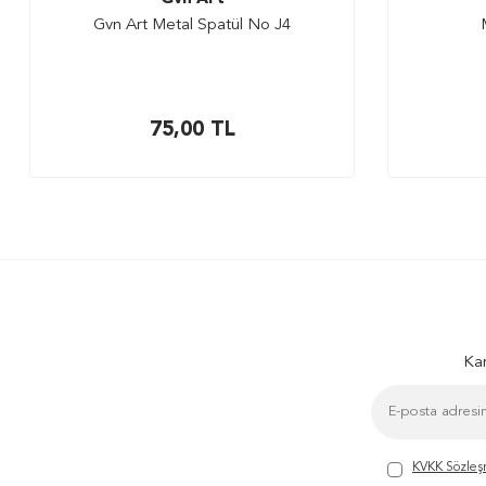
Gvn Art Metal Spatül No J4
75,00
TL
Kam
KVKK Sözleş