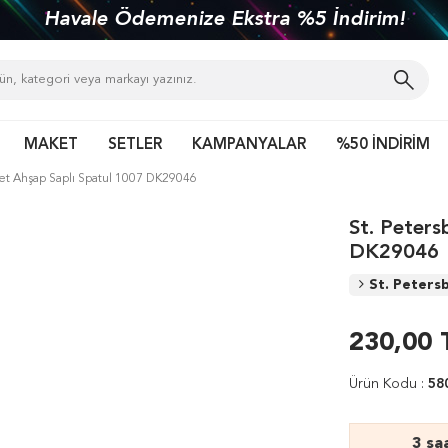
Havale Ödemenize Ekstra %5 İndirim!
MAKET
SETLER
KAMPANYALAR
%50 İNDİRİM
net Ahşap Saplı Spatul 1007 DK29046
St. Peters
DK29046
St. Peters
230,00
Ürün Kodu :
58
3 sa