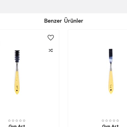
Benzer Ürünler
Gvn Art
Gvn Art