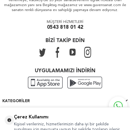
ilerlemeye, Kadıköy'de 26 yıldır sanatseverlerin uğrak noktası olan
mağazamızın yanı sıra Beşiktaş mağazamız ve www.guvensanat.com ile
sanatın renkli dünyasına ev sahipliği yapmaya devam ediyoruz.
MÜŞTERİ HİZMETLERİ
0543 818 01 42
BİZİ TAKİP EDİN
UYGULAMAMIZI İNDİRİN
KATEGORILER
ÖNEMLI BILGILER
Çerez Kullanımı
Kişisel verileriniz, hizmetlerimizin daha iyi bir şekilde
HIZLI ERIŞIM
sunulması için mevzuata uygun bir şekilde toplanıp işlenir.