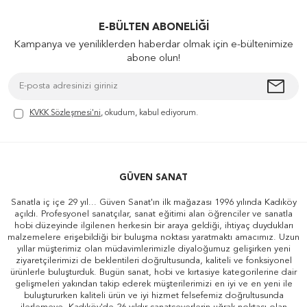
E-BÜLTEN ABONELIĞI
Kampanya ve yeniliklerden haberdar olmak için e-bültenimize
abone olun!
KVKK Sözleşmesi'ni
, okudum, kabul ediyorum.
GÜVEN SANAT
Sanatla iç içe 29 yıl... Güven Sanat'ın ilk mağazası 1996 yılında Kadıköy
açıldı. Profesyonel sanatçılar, sanat eğitimi alan öğrenciler ve sanatla
hobi düzeyinde ilgilenen herkesin bir araya geldiği, ihtiyaç duydukları
malzemelere erişebildiği bir buluşma noktası yaratmaktı amacımız. Uzun
yıllar müşterimiz olan müdavimlerimizle diyaloğumuz gelişirken yeni
ziyaretçilerimizi de beklentileri doğrultusunda, kaliteli ve fonksiyonel
ürünlerle buluşturduk. Bugün sanat, hobi ve kırtasiye kategorilerine dair
gelişmeleri yakından takip ederek müşterilerimizi en iyi ve en yeni ile
buluştururken kaliteli ürün ve iyi hizmet felsefemiz doğrultusunda