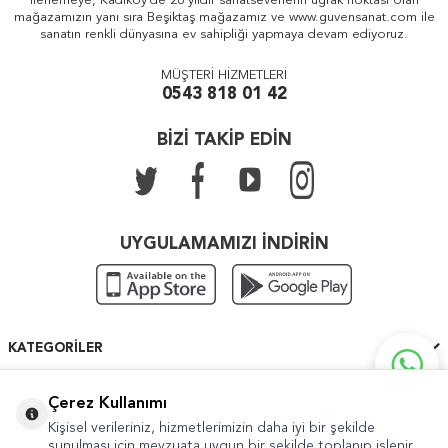
ilerlemeye, Kadıköy'de 26 yıldır sanatseverlerin uğrak noktası olan
mağazamızın yanı sıra Beşiktaş mağazamız ve www.guvensanat.com ile
sanatın renkli dünyasına ev sahipliği yapmaya devam ediyoruz.
MÜŞTERİ HİZMETLERİ
0543 818 01 42
BİZİ TAKİP EDİN
UYGULAMAMIZI İNDİRİN
KATEGORILER
ÖNEMLI BILGILER
Çerez Kullanımı
Kişisel verileriniz, hizmetlerimizin daha iyi bir şekilde
HIZLI ERIŞIM
sunulması için mevzuata uygun bir şekilde toplanıp işlenir.