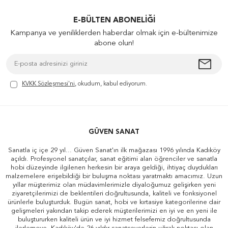
E-BÜLTEN ABONELIĞI
Kampanya ve yeniliklerden haberdar olmak için e-bültenimize
abone olun!
KVKK Sözleşmesi'ni
, okudum, kabul ediyorum.
GÜVEN SANAT
Sanatla iç içe 29 yıl... Güven Sanat'ın ilk mağazası 1996 yılında Kadıköy
açıldı. Profesyonel sanatçılar, sanat eğitimi alan öğrenciler ve sanatla
hobi düzeyinde ilgilenen herkesin bir araya geldiği, ihtiyaç duydukları
malzemelere erişebildiği bir buluşma noktası yaratmaktı amacımız. Uzun
yıllar müşterimiz olan müdavimlerimizle diyaloğumuz gelişirken yeni
ziyaretçilerimizi de beklentileri doğrultusunda, kaliteli ve fonksiyonel
ürünlerle buluşturduk. Bugün sanat, hobi ve kırtasiye kategorilerine dair
gelişmeleri yakından takip ederek müşterilerimizi en iyi ve en yeni ile
buluştururken kaliteli ürün ve iyi hizmet felsefemiz doğrultusunda