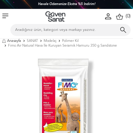
Havale Ödemenize Ekstra %5 İndirim!
(
0
)
Anasayfa
SANAT
Modelaj
Polimer Kil
Fimo Air Natural Hava İle Kuruyan Seramik Hamuru 350 g Sandstone