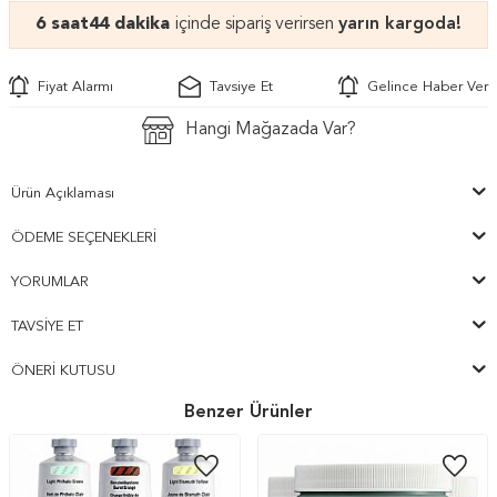
6 saat
44 dakika
içinde sipariş verirsen
yarın kargoda!
Fiyat Alarmı
Tavsiye Et
Gelince Haber Ver
Hangi Mağazada Var?
Ürün Açıklaması
ÖDEME SEÇENEKLERI
YORUMLAR
TAVSIYE ET
ÖNERI KUTUSU
Benzer Ürünler