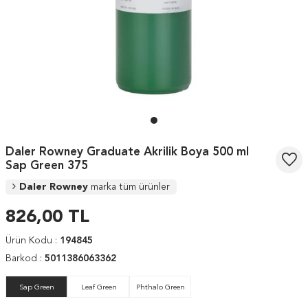
Daler Rowney Graduate Akrilik Boya 500 ml
Sap Green 375
Daler Rowney
marka tüm ürünler
826,00
TL
Ürün Kodu :
194845
Barkod :
5011386063362
Sap Green
Leaf Green
Phthalo Green