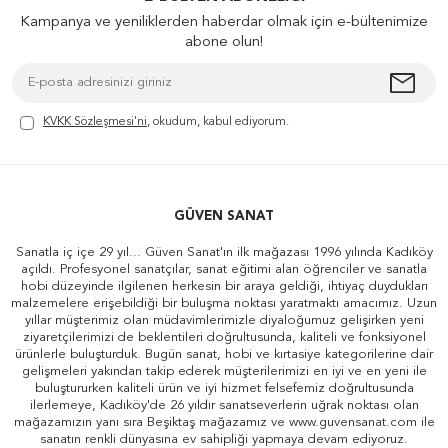
Kampanya ve yeniliklerden haberdar olmak için e-bültenimize
abone olun!
KVKK Sözleşmesi'ni
, okudum, kabul ediyorum.
GÜVEN SANAT
Sanatla iç içe 29 yıl... Güven Sanat'ın ilk mağazası 1996 yılında Kadıköy
açıldı. Profesyonel sanatçılar, sanat eğitimi alan öğrenciler ve sanatla
hobi düzeyinde ilgilenen herkesin bir araya geldiği, ihtiyaç duydukları
malzemelere erişebildiği bir buluşma noktası yaratmaktı amacımız. Uzun
yıllar müşterimiz olan müdavimlerimizle diyaloğumuz gelişirken yeni
ziyaretçilerimizi de beklentileri doğrultusunda, kaliteli ve fonksiyonel
ürünlerle buluşturduk. Bugün sanat, hobi ve kırtasiye kategorilerine dair
gelişmeleri yakından takip ederek müşterilerimizi en iyi ve en yeni ile
buluştururken kaliteli ürün ve iyi hizmet felsefemiz doğrultusunda
ilerlemeye, Kadıköy'de 26 yıldır sanatseverlerin uğrak noktası olan
mağazamızın yanı sıra Beşiktaş mağazamız ve www.guvensanat.com ile
sanatın renkli dünyasına ev sahipliği yapmaya devam ediyoruz.