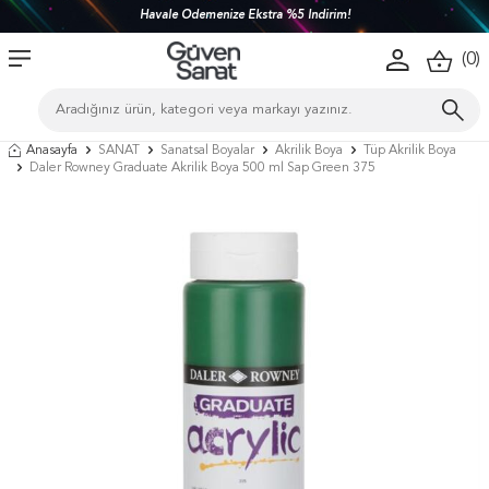
Havale Ödemenize Ekstra %5 İndirim!
(
0
)
Anasayfa
SANAT
Sanatsal Boyalar
Akrilik Boya
Tüp Akrilik Boya
Daler Rowney Graduate Akrilik Boya 500 ml Sap Green 375