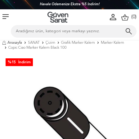
Havale Ödemenize Ekstra %5 İndirim!
(
0
)
Anasayfa
SANAT
Çizim
Grafik Marker Kalem
Marker Kalem
Copic Ciao Marker Kalem Black 100
%
15
İndirim