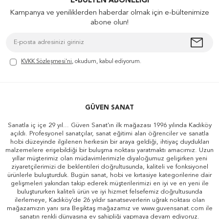
E-BÜLTEN ABONELIĞI
Kampanya ve yeniliklerden haberdar olmak için e-bültenimize
abone olun!
KVKK Sözleşmesi'ni
, okudum, kabul ediyorum.
GÜVEN SANAT
Sanatla iç içe 29 yıl... Güven Sanat'ın ilk mağazası 1996 yılında Kadıköy
açıldı. Profesyonel sanatçılar, sanat eğitimi alan öğrenciler ve sanatla
hobi düzeyinde ilgilenen herkesin bir araya geldiği, ihtiyaç duydukları
malzemelere erişebildiği bir buluşma noktası yaratmaktı amacımız. Uzun
yıllar müşterimiz olan müdavimlerimizle diyaloğumuz gelişirken yeni
ziyaretçilerimizi de beklentileri doğrultusunda, kaliteli ve fonksiyonel
ürünlerle buluşturduk. Bugün sanat, hobi ve kırtasiye kategorilerine dair
gelişmeleri yakından takip ederek müşterilerimizi en iyi ve en yeni ile
buluştururken kaliteli ürün ve iyi hizmet felsefemiz doğrultusunda
ilerlemeye, Kadıköy'de 26 yıldır sanatseverlerin uğrak noktası olan
mağazamızın yanı sıra Beşiktaş mağazamız ve www.guvensanat.com ile
sanatın renkli dünyasına ev sahipliği yapmaya devam ediyoruz.