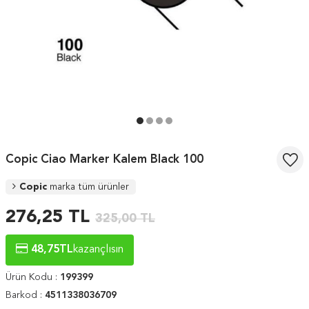
Copic Ciao Marker Kalem Black 100
Copic
marka tüm ürünler
276,25
TL
325,00
TL
48,75
TL
kazançlısın
Ürün Kodu :
199399
Barkod :
4511338036709