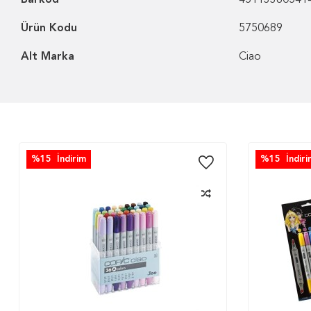
Barkod
45113380541
Ürün Kodu
5750689
Alt Marka
Ciao
%
15
İndirim
%
15
İndiri