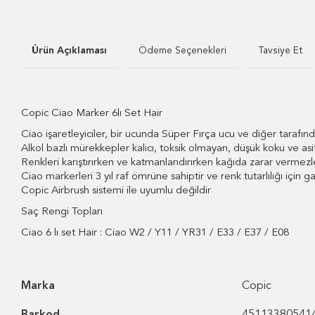
Ürün Açıklaması
Ödeme Seçenekleri
Tavsiye Et
Copic Ciao Marker 6lı Set Hair
Ciao işaretleyiciler, bir ucunda Süper Fırça ucu ve diğer tarafınd
Alkol bazlı mürekkepler kalıcı, toksik olmayan, düşük koku ve asi
Renkleri karıştırırken ve katmanlandırırken kağıda zarar vermezler
Ciao markerleri 3 yıl raf ömrüne sahiptir ve renk tutarlılığı için gar
Copic Airbrush sistemi ile uyumlu değildir
Saç Rengi Topları
Ciao 6 lı set Hair : Ciao W2 / Y11 / YR31 / E33 / E37 / E08
Marka
Copic