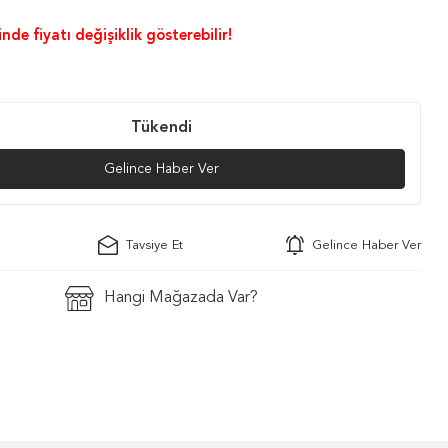
nde fiyatı değişiklik gösterebilir!
Tükendi
Gelince Haber Ver
Tavsiye Et
Gelince Haber Ver
Hangi Mağazada Var?