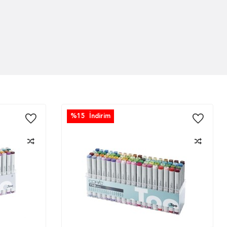
%
15
İndirim