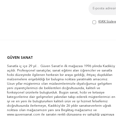
KVKK Sözleş
GÜVEN SANAT
Sanatla iç içe 29 yıl... Güven Sanat'ın ilk mağazası 1996 yılında Kadıköy
açıldı. Profesyonel sanatçılar, sanat eğitimi alan öğrenciler ve sanatla
hobi düzeyinde ilgilenen herkesin bir araya geldiği, ihtiyaç duydukları
malzemelere erişebildiği bir buluşma noktası yaratmaktı amacımız.
Uzun yıllar müşterimiz olan müdavimlerimizle diyaloğumuz gelişirken
yeni ziyaretçilerimizi de beklentileri doğrultusunda, kaliteli ve
fonksiyonel ürünlerle buluşturduk. Bugün sanat, hobi ve kırtasiye
kategorilerine dair gelişmeleri yakından takip ederek müşterilerimizi en
iyi ve en yeni ile buluştururken kaliteli ürün ve iyi hizmet felsefemiz
doğrultusunda ilerlemeye, Kadıköy'de 26 yıldır sanatseverlerin uğrak
noktası olan mağazamızın yanı sıra Beşiktaş mağazamız ve
www.guvensanat.com ile sanatın renkli dünyasına ev sahipliği yapmaya