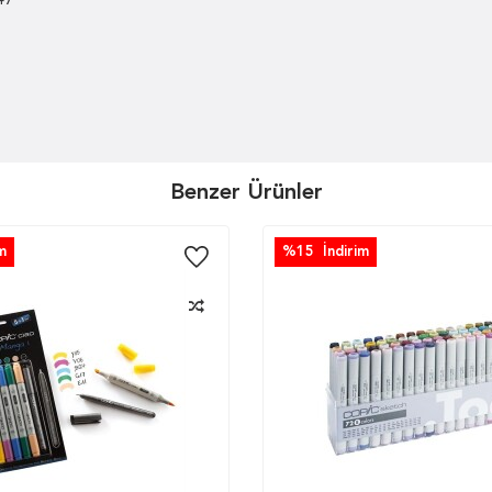
47
Benzer Ürünler
m
%
15
İndirim