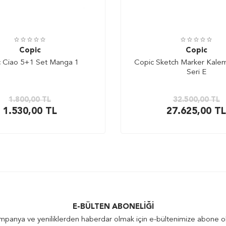
Copic
Copic
 Ciao 5+1 Set Manga 1
Copic Sketch Marker Kalem 
Seri E
1.800,00
TL
32.500,00
TL
1.530,00
TL
27.625,00
TL
E-BÜLTEN ABONELIĞI
panya ve yeniliklerden haberdar olmak için e-bültenimize abone o