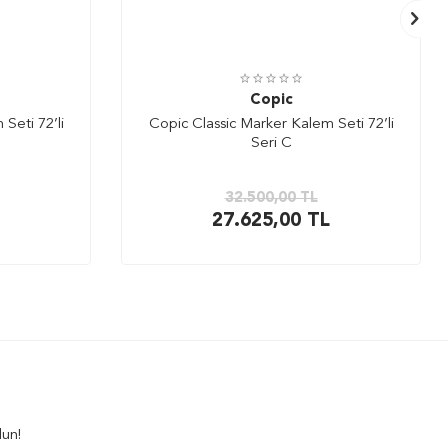
Copic
Seti 72’li
Copic Classic Marker Kalem Seti 72’li
Seri C
32.500,00
TL
27.625,00
TL
lun!