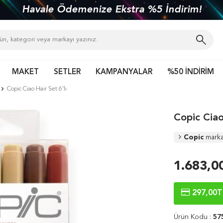
Havale Ödemenize Ekstra %5 İndirim!
MAKET
SETLER
KAMPANYALAR
%50 İNDİRİM
Copic Ciao Hair Set 6’lı
Copic Ciao
Copic
marka
1.683,0
297,00
T
Ürün Kodu :
57