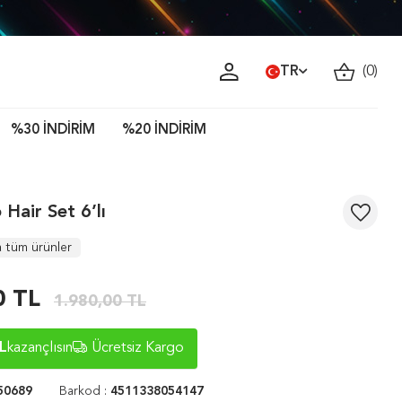
TR
(
0
)
%30 İNDİRİM
%20 İNDİRİM
 Hair Set 6’lı
 tüm ürünler
0
TL
1.980,00
TL
L
kazançlısın
Ücretsiz Kargo
50689
Barkod :
4511338054147