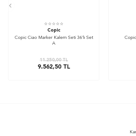
Copic
Copic Ciao Marker Kalem Seti 36'lı Set
Copic
A
11.250,00
TL
9.562,50
TL
Kam