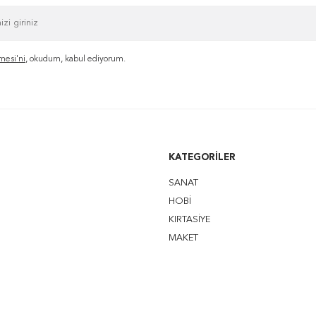
mesi'ni
, okudum, kabul ediyorum.
KATEGORILER
SANAT
HOBİ
KIRTASİYE
MAKET