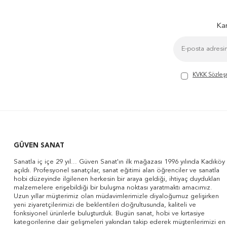
Kam
KVKK Sözleş
GÜVEN SANAT
Sanatla iç içe 29 yıl... Güven Sanat'ın ilk mağazası 1996 yılında Kadıköy
açıldı. Profesyonel sanatçılar, sanat eğitimi alan öğrenciler ve sanatla
hobi düzeyinde ilgilenen herkesin bir araya geldiği, ihtiyaç duydukları
malzemelere erişebildiği bir buluşma noktası yaratmaktı amacımız.
Uzun yıllar müşterimiz olan müdavimlerimizle diyaloğumuz gelişirken
yeni ziyaretçilerimizi de beklentileri doğrultusunda, kaliteli ve
fonksiyonel ürünlerle buluşturduk. Bugün sanat, hobi ve kırtasiye
kategorilerine dair gelişmeleri yakından takip ederek müşterilerimizi en