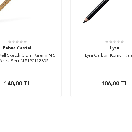
Faber Castell
Lyra
tell Sketch Çizim Kalemi N:5
Lyra Carbon Kömür Ka
Ekstra Sert N:5190112605
140,00
TL
106,00
TL