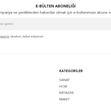
E-BÜLTEN ABONELIĞI
panya ve yeniliklerden haberdar olmak için e-bültenimize abone o
mesi'ni
, okudum, kabul ediyorum.
KATEGORILER
SANAT
HOBİ
KIRTASİYE
MAKET