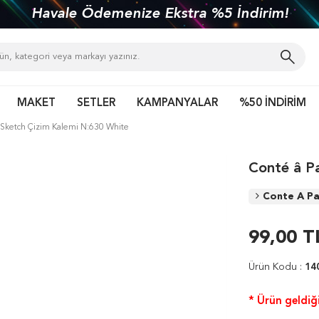
Havale Ödemenize Ekstra %5 İndirim!
MAKET
SETLER
KAMPANYALAR
%50 İNDİRİM
s Sketch Çizim Kalemi N:630 White
Conté â P
Conte A Pa
99,00
T
Ürün Kodu :
14
* Ürün geldiği