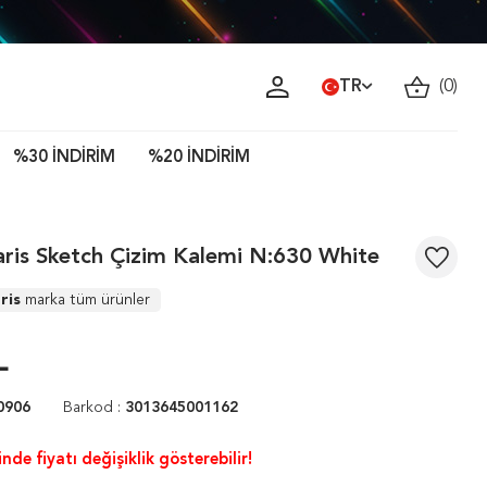
TR
(
0
)
%30 İNDİRİM
%20 İNDİRİM
aris Sketch Çizim Kalemi N:630 White
ris
marka tüm ürünler
L
0906
Barkod :
3013645001162
nde fiyatı değişiklik gösterebilir!