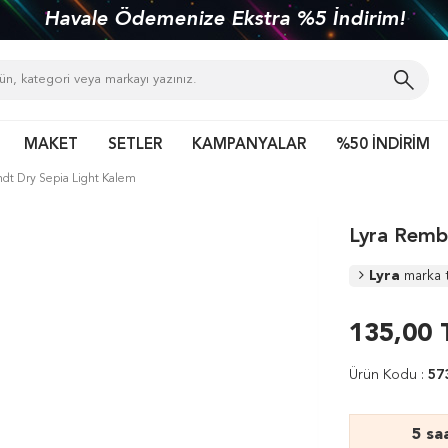
Havale Ödemenize Ekstra %5 İndirim!
MAKET
SETLER
KAMPANYALAR
%50 İNDİRİM
dt Dry Sepia Light Kalem
Lyra Remb
Lyra
marka 
135,00
Ürün Kodu :
57
5 sa