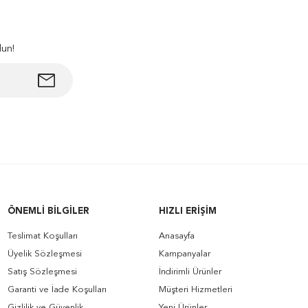
lun!
ÖNEMLI BILGILER
HIZLI ERIŞIM
Teslimat Koşulları
Anasayfa
Üyelik Sözleşmesi
Kampanyalar
Satış Sözleşmesi
İndirimli Ürünler
Garanti ve İade Koşulları
Müşteri Hizmetleri
Gizlilik ve Güvenlik
Yeni Ürünler