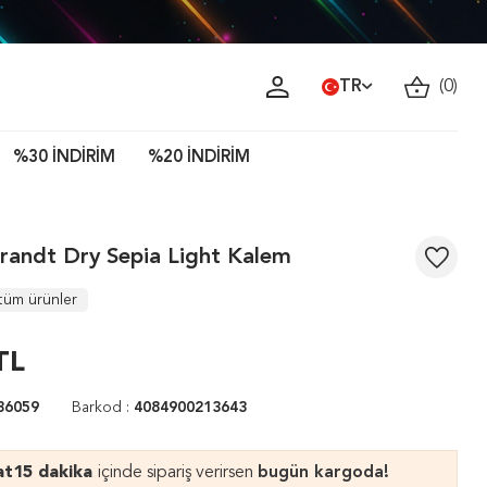
TR
(
0
)
%30 İNDİRİM
%20 İNDİRİM
randt Dry Sepia Light Kalem
tüm ürünler
TL
36059
Barkod :
4084900213643
at
15 dakika
içinde sipariş verirsen
bugün kargoda!