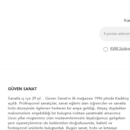
Kam
KVKK Sözleş
GÜVEN SANAT
Sanatla iç içe 29 yıl... Güven Sanat'ın ilk mağazası 1996 yılında Kadıköy
açıldı. Profesyonel sanatçılar, sanat eğitimi alan öğrenciler ve sanatla
hobi düzeyinde ilgilenen herkesin bir araya geldiği, ihtiyaç duydukları
malzemelere erişebildiği bir buluşma noktası yaratmaktı amacımız.
Uzun yıllar müşterimiz olan müdavimlerimizle diyaloğumuz gelişirken
yeni ziyaretçilerimizi de beklentileri doğrultusunda, kaliteli ve
fonksiyonel ürünlerle buluşturduk. Bugün sanat, hobi ve kırtasiye