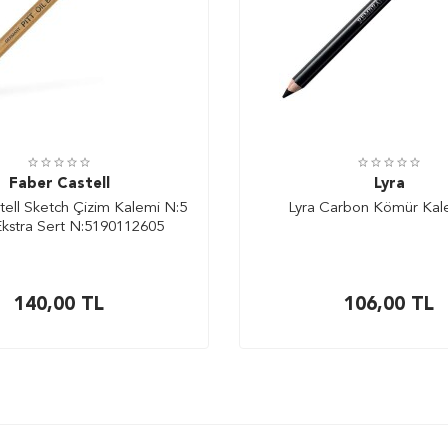
Faber Castell
Lyra
tell Sketch Çizim Kalemi N:5
Lyra Carbon Kömür Ka
Ekstra Sert N:5190112605
140,00
TL
106,00
TL