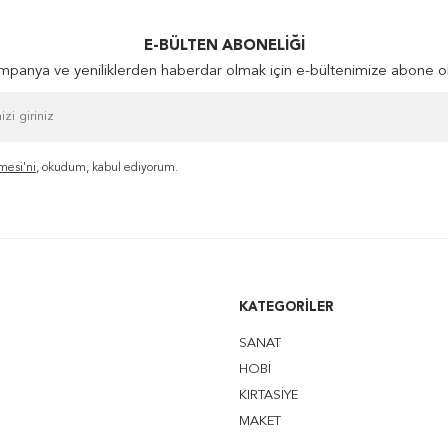
E-BÜLTEN ABONELIĞI
panya ve yeniliklerden haberdar olmak için e-bültenimize abone o
mesi'ni
, okudum, kabul ediyorum.
KATEGORILER
SANAT
HOBİ
KIRTASİYE
MAKET