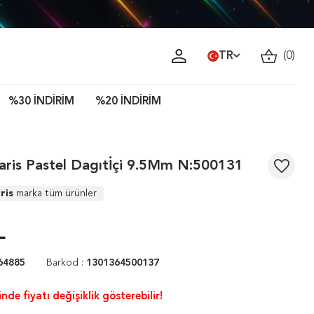
TR
(
0
)
%30 İNDİRİM
%20 İNDİRİM
aris Pastel Dagıtİçi 9.5Mm N:500131
ris
marka tüm ürünler
L
64885
Barkod :
1301364500137
nde fiyatı değişiklik gösterebilir!