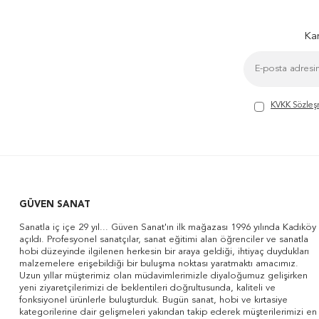
Kam
KVKK Sözleş
GÜVEN SANAT
Sanatla iç içe 29 yıl... Güven Sanat'ın ilk mağazası 1996 yılında Kadıköy
açıldı. Profesyonel sanatçılar, sanat eğitimi alan öğrenciler ve sanatla
hobi düzeyinde ilgilenen herkesin bir araya geldiği, ihtiyaç duydukları
malzemelere erişebildiği bir buluşma noktası yaratmaktı amacımız.
Uzun yıllar müşterimiz olan müdavimlerimizle diyaloğumuz gelişirken
yeni ziyaretçilerimizi de beklentileri doğrultusunda, kaliteli ve
fonksiyonel ürünlerle buluşturduk. Bugün sanat, hobi ve kırtasiye
kategorilerine dair gelişmeleri yakından takip ederek müşterilerimizi en