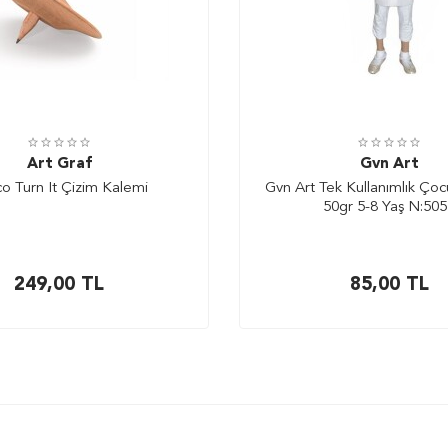
Art Graf
Gvn Art
co Turn It Çizim Kalemi
Gvn Art Tek Kullanımlık Ço
50gr 5-8 Yaş N:50
249,00
TL
85,00
TL