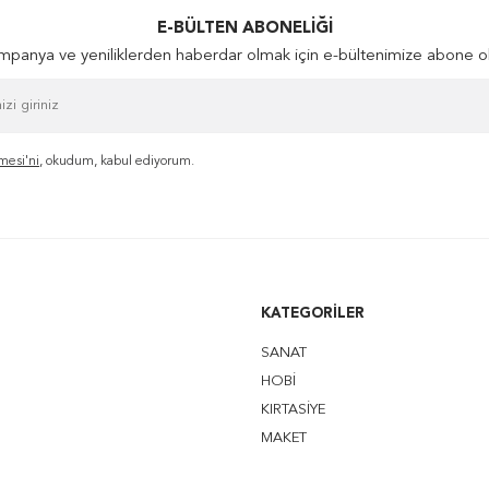
E-BÜLTEN ABONELIĞI
panya ve yeniliklerden haberdar olmak için e-bültenimize abone o
mesi'ni
, okudum, kabul ediyorum.
KATEGORILER
SANAT
HOBİ
KIRTASİYE
MAKET