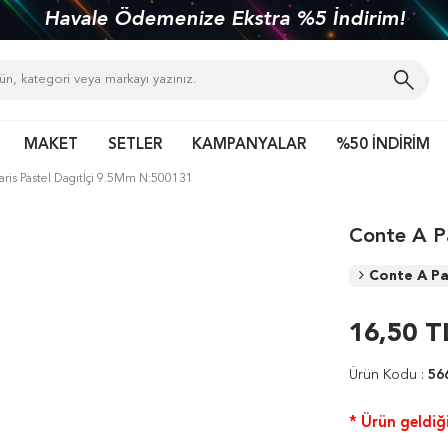
Havale Ödemenize Ekstra %5 İndirim!
MAKET
SETLER
KAMPANYALAR
%50 İNDİRİM
aris Pastel Dagıtİçi 9.5Mm N:500131
Conte A P
Conte A Pa
16,50
T
Ürün Kodu :
56
* Ürün geldiği