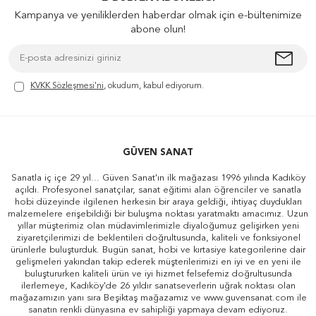
Kampanya ve yeniliklerden haberdar olmak için e-bültenimize
abone olun!
KVKK Sözleşmesi'ni
, okudum, kabul ediyorum.
GÜVEN SANAT
Sanatla iç içe 29 yıl... Güven Sanat'ın ilk mağazası 1996 yılında Kadıköy
açıldı. Profesyonel sanatçılar, sanat eğitimi alan öğrenciler ve sanatla
hobi düzeyinde ilgilenen herkesin bir araya geldiği, ihtiyaç duydukları
malzemelere erişebildiği bir buluşma noktası yaratmaktı amacımız. Uzun
yıllar müşterimiz olan müdavimlerimizle diyaloğumuz gelişirken yeni
ziyaretçilerimizi de beklentileri doğrultusunda, kaliteli ve fonksiyonel
ürünlerle buluşturduk. Bugün sanat, hobi ve kırtasiye kategorilerine dair
gelişmeleri yakından takip ederek müşterilerimizi en iyi ve en yeni ile
buluştururken kaliteli ürün ve iyi hizmet felsefemiz doğrultusunda
ilerlemeye, Kadıköy'de 26 yıldır sanatseverlerin uğrak noktası olan
mağazamızın yanı sıra Beşiktaş mağazamız ve www.guvensanat.com ile
sanatın renkli dünyasına ev sahipliği yapmaya devam ediyoruz.