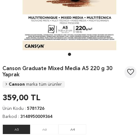
Canson Graduate Mixed Media A5 220 g 30
Yaprak
Canson
marka tüm ürünler
359,00
TL
Ürün Kodu :
5781726
Barkod :
3148950009364
A5
A3
A4