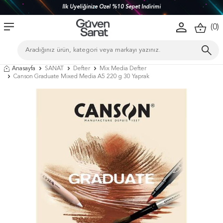
İlk Üyeliğinize Özel %10 Sepet İndirimi
(
0
)
Anasayfa
SANAT
Defter
Mix Media Defter
Canson Graduate Mixed Media A5 220 g 30 Yaprak