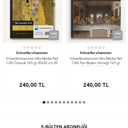
YENI
YENI
ürün
ürün
Schoellershammer
Schoellershammer
Schoellershammer Mix Media Pad
Schoellershammer Mix Media Pad
Ciltli Öpücük 165 gr 20x20 cm 20
Ciltli Son Akşam Yemeği 165 gr
Yaprak
20x20 cm 20 Yaprak
240,00
TL
240,00
TL
E-BÜLTEN ABONELIĞI