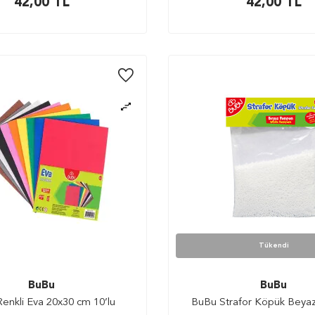
42,00
TL
42,00
TL
Tükendi
BuBu
BuBu
enkli Eva 20x30 cm 10’lu
BuBu Strafor Köpük Beya