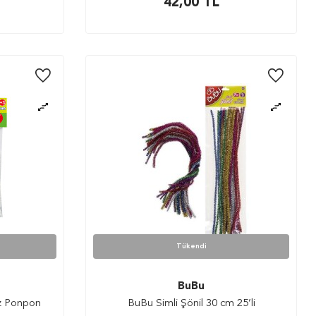
42,00
TL
Tükendi
BuBu
z Ponpon
BuBu Simli Şönil 30 cm 25’li