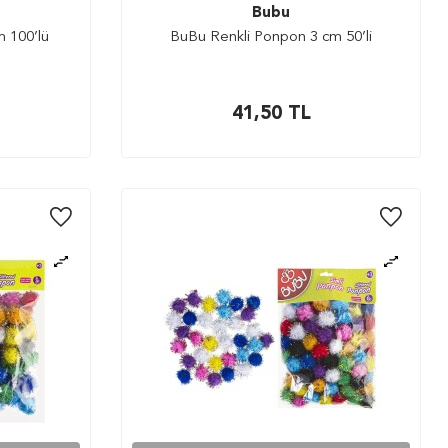
Bubu
 100’lü
BuBu Renkli Ponpon 3 cm 50’li
41,50
TL