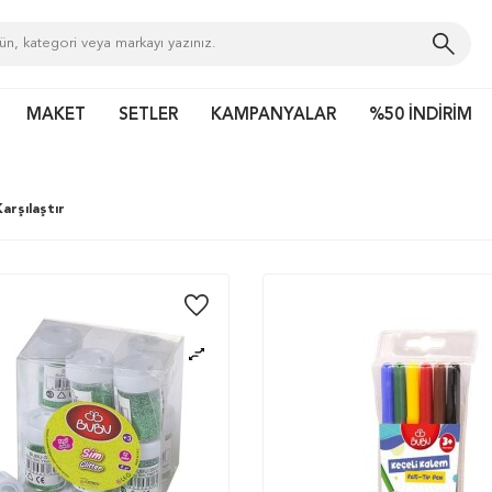
MAKET
SETLER
KAMPANYALAR
%50 İNDİRİM
arşılaştır