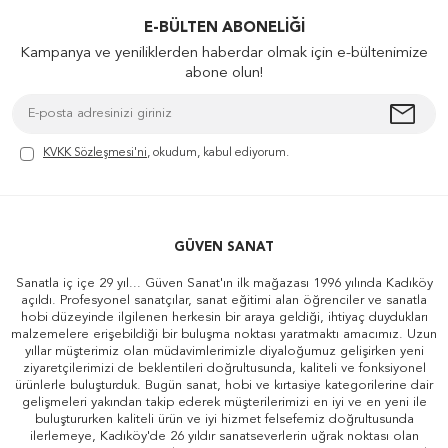
E-BÜLTEN ABONELIĞI
Kampanya ve yeniliklerden haberdar olmak için e-bültenimize
abone olun!
KVKK Sözleşmesi'ni
, okudum, kabul ediyorum.
GÜVEN SANAT
Sanatla iç içe 29 yıl... Güven Sanat'ın ilk mağazası 1996 yılında Kadıköy
açıldı. Profesyonel sanatçılar, sanat eğitimi alan öğrenciler ve sanatla
hobi düzeyinde ilgilenen herkesin bir araya geldiği, ihtiyaç duydukları
malzemelere erişebildiği bir buluşma noktası yaratmaktı amacımız. Uzun
yıllar müşterimiz olan müdavimlerimizle diyaloğumuz gelişirken yeni
ziyaretçilerimizi de beklentileri doğrultusunda, kaliteli ve fonksiyonel
ürünlerle buluşturduk. Bugün sanat, hobi ve kırtasiye kategorilerine dair
gelişmeleri yakından takip ederek müşterilerimizi en iyi ve en yeni ile
buluştururken kaliteli ürün ve iyi hizmet felsefemiz doğrultusunda
ilerlemeye, Kadıköy'de 26 yıldır sanatseverlerin uğrak noktası olan