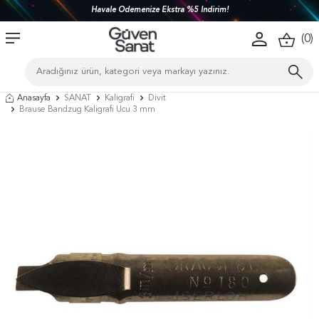
Havale Ödemenize Ekstra %5 İndirim!
(
0
)
Anasayfa
SANAT
Kaligrafi
Divit
Brause Bandzug Kaligrafi Ucu 3 mm