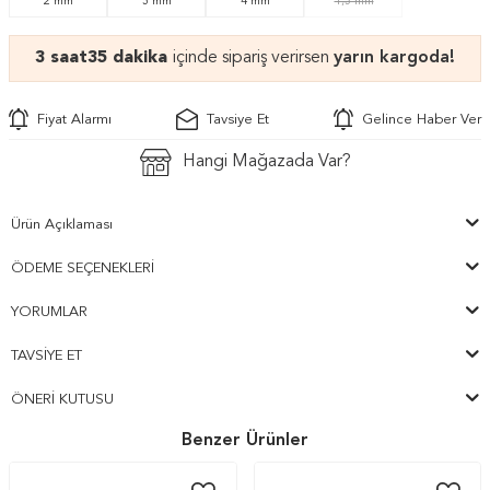
2 mm
5 mm
4 mm
1,5 mm
3 saat
35 dakika
içinde sipariş verirsen
yarın kargoda!
Fiyat Alarmı
Tavsiye Et
Gelince Haber Ver
Hangi Mağazada Var?
Ürün Açıklaması
ÖDEME SEÇENEKLERI
YORUMLAR
TAVSIYE ET
ÖNERI KUTUSU
Benzer Ürünler