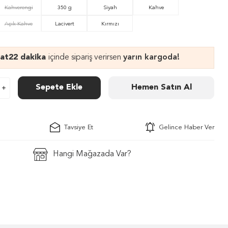
Kahverengi
350 g
Siyah
Kahve
Açık Kahve
Lacivert
Kırmızı
aat
22 dakika
içinde sipariş verirsen
yarın kargoda!
Sepete Ekle
Hemen Satın Al
Tavsiye Et
Gelince Haber Ver
Hangi Mağazada Var?