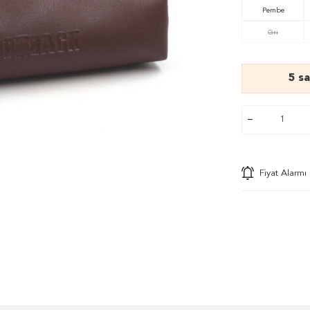
Pembe
Gri
5 s
Fiyat Alarmı