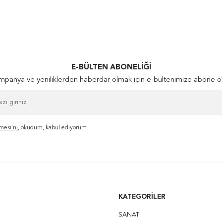
E-BÜLTEN ABONELIĞI
panya ve yeniliklerden haberdar olmak için e-bültenimize abone o
mesi'ni
, okudum, kabul ediyorum.
KATEGORILER
SANAT