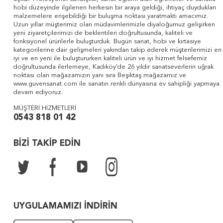
hobi düzeyinde ilgilenen herkesin bir araya geldiği, ihtiyaç duydukları
malzemelere erişebildiği bir buluşma noktası yaratmaktı amacımız.
Uzun yıllar müşterimiz olan müdavimlerimizle diyaloğumuz gelişirken
yeni ziyaretçilerimizi de beklentileri doğrultusunda, kaliteli ve
fonksiyonel ürünlerle buluşturduk. Bugün sanat, hobi ve kırtasiye
kategorilerine dair gelişmeleri yakından takip ederek müşterilerimizi en
iyi ve en yeni ile buluştururken kaliteli ürün ve iyi hizmet felsefemiz
doğrultusunda ilerlemeye, Kadıköy'de 26 yıldır sanatseverlerin uğrak
noktası olan mağazamızın yanı sıra Beşiktaş mağazamız ve
www.guvensanat.com ile sanatın renkli dünyasına ev sahipliği yapmaya
devam ediyoruz.
MÜŞTERİ HİZMETLERİ
0543 818 01 42
BİZİ TAKİP EDİN
UYGULAMAMIZI İNDİRİN