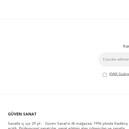
Kam
KVKK Sözleş
GÜVEN SANAT
Sanatla iç içe 29 yıl... Güven Sanat'ın ilk mağazası 1996 yılında Kadıköy
açıldı. Profesyonel sanatçılar, sanat eğitimi alan öğrenciler ve sanatla