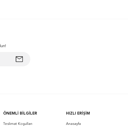
lun!
ÖNEMLI BILGILER
HIZLI ERIŞIM
Teslimat Koşulları
Anasayfa