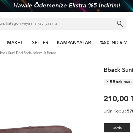
Havale Ödemenize Ekstra %5 İndirim!
MAKET
SETLER
KAMPANYALAR
%50 İNDİRİM
back Suni Deri Sosis Kalemlik Bordo
Bback Suni
BBack
mark
210,00
Ürün Kodu :
57
Bordo