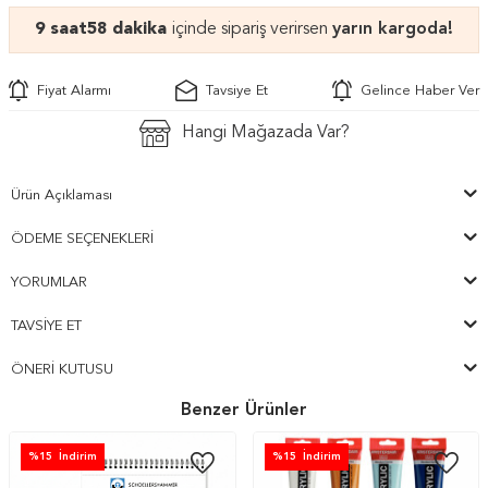
9 saat
58 dakika
içinde sipariş verirsen
yarın kargoda!
Fiyat Alarmı
Tavsiye Et
Gelince Haber Ver
Hangi Mağazada Var?
Ürün Açıklaması
ÖDEME SEÇENEKLERI
YORUMLAR
TAVSIYE ET
ÖNERI KUTUSU
Benzer Ürünler
%
15
İndirim
%
15
İndirim