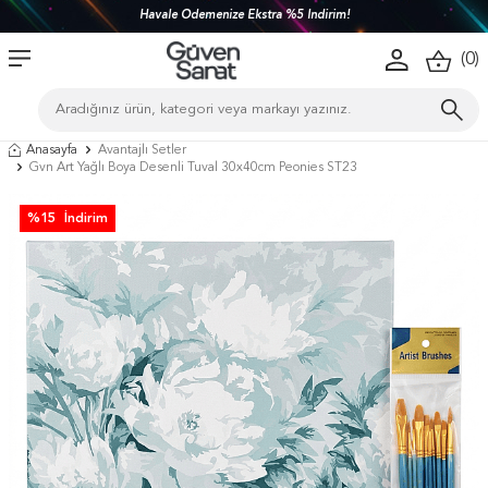
Havale Ödemenize Ekstra %5 İndirim!
(
0
)
Anasayfa
Avantajlı Setler
Gvn Art Yağlı Boya Desenli Tuval 30x40cm Peonies ST23
%
15
İndirim