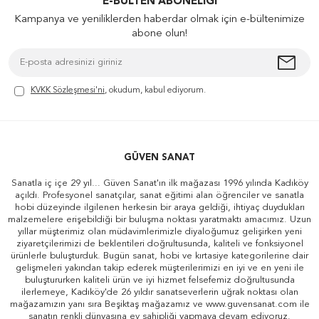
E-BÜLTEN ABONELIĞI
Kampanya ve yeniliklerden haberdar olmak için e-bültenimize
abone olun!
KVKK Sözleşmesi'ni
, okudum, kabul ediyorum.
GÜVEN SANAT
Sanatla iç içe 29 yıl... Güven Sanat'ın ilk mağazası 1996 yılında Kadıköy
açıldı. Profesyonel sanatçılar, sanat eğitimi alan öğrenciler ve sanatla
hobi düzeyinde ilgilenen herkesin bir araya geldiği, ihtiyaç duydukları
malzemelere erişebildiği bir buluşma noktası yaratmaktı amacımız. Uzun
yıllar müşterimiz olan müdavimlerimizle diyaloğumuz gelişirken yeni
ziyaretçilerimizi de beklentileri doğrultusunda, kaliteli ve fonksiyonel
ürünlerle buluşturduk. Bugün sanat, hobi ve kırtasiye kategorilerine dair
gelişmeleri yakından takip ederek müşterilerimizi en iyi ve en yeni ile
buluştururken kaliteli ürün ve iyi hizmet felsefemiz doğrultusunda
ilerlemeye, Kadıköy'de 26 yıldır sanatseverlerin uğrak noktası olan
mağazamızın yanı sıra Beşiktaş mağazamız ve www.guvensanat.com ile
sanatın renkli dünyasına ev sahipliği yapmaya devam ediyoruz.