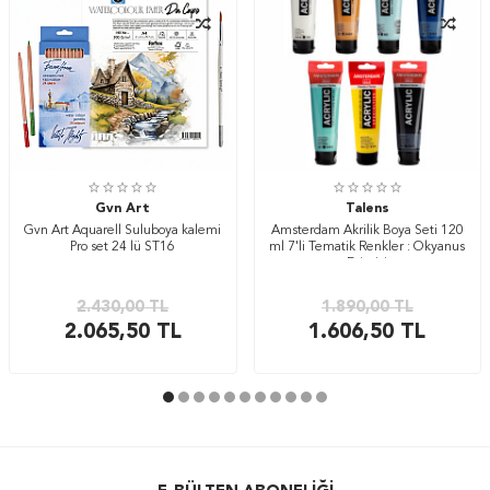
Gvn Art
Talens
Gvn Art Aquarell Suluboya kalemi
Amsterdam Akrilik Boya Seti 120
Pro set 24 lü ST16
ml 7'li Tematik Renkler : Okyanus
Esintisi
2.430,00
TL
1.890,00
TL
2.065,50
TL
1.606,50
TL