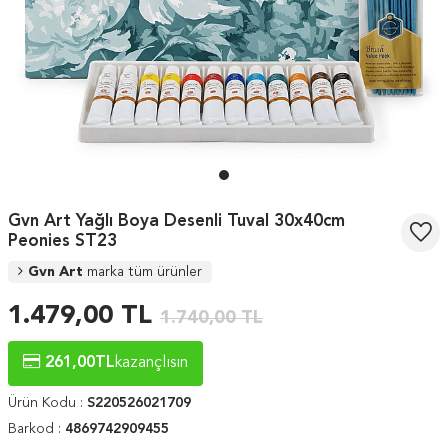
Gvn Art Yağlı Boya Desenli Tuval 30x40cm
Peonies ST23
Gvn Art
marka tüm ürünler
1.479,00
TL
1.740,00
TL
261,00
TL
kazançlısın
Ürün Kodu :
S220526021709
Barkod :
4869742909455