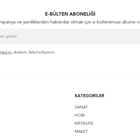
E-BÜLTEN ABONELIĞI
panya ve yeniliklerden haberdar olmak için e-bültenimize abone o
mesi'ni
, okudum, kabul ediyorum.
KATEGORILER
SANAT
HOBİ
KIRTASİYE
MAKET