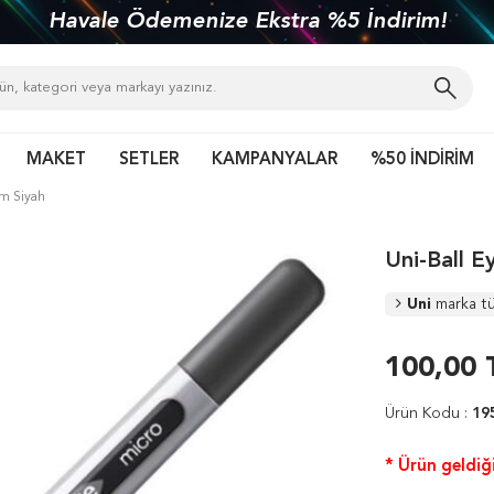
Havale Ödemenize Ekstra %5 İndirim!
MAKET
SETLER
KAMPANYALAR
%50 İNDİRİM
em Siyah
Uni-Ball E
Uni
marka t
100,00
Ürün Kodu :
19
* Ürün geldiği