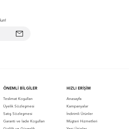
lun!
ÖNEMLI BILGILER
HIZLI ERIŞIM
Teslimat Koşulları
Anasayfa
Üyelik Sözleşmesi
Kampanyalar
Satış Sözleşmesi
İndirimli Ürünler
Garanti ve İade Koşulları
Müşteri Hizmetleri
Gizlilik ve Güvenlik
Yeni Ürünler