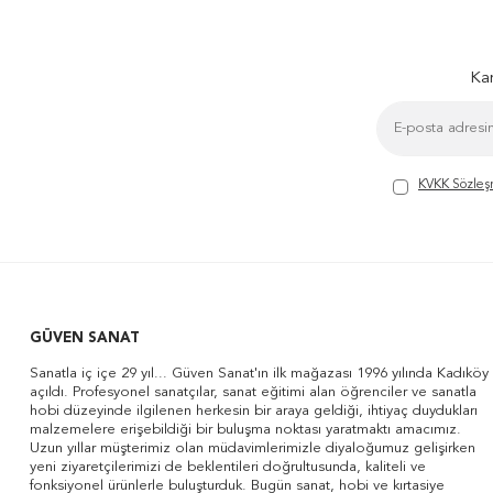
Kam
KVKK Sözleş
GÜVEN SANAT
Sanatla iç içe 29 yıl... Güven Sanat'ın ilk mağazası 1996 yılında Kadıköy
açıldı. Profesyonel sanatçılar, sanat eğitimi alan öğrenciler ve sanatla
hobi düzeyinde ilgilenen herkesin bir araya geldiği, ihtiyaç duydukları
malzemelere erişebildiği bir buluşma noktası yaratmaktı amacımız.
Uzun yıllar müşterimiz olan müdavimlerimizle diyaloğumuz gelişirken
yeni ziyaretçilerimizi de beklentileri doğrultusunda, kaliteli ve
fonksiyonel ürünlerle buluşturduk. Bugün sanat, hobi ve kırtasiye