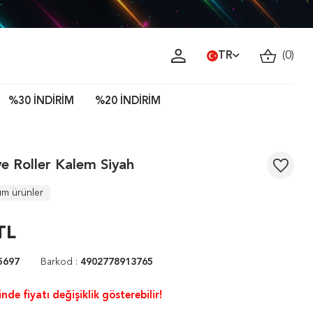
TR
(
0
)
%30 İNDİRİM
%20 İNDİRİM
ye Roller Kalem Siyah
üm ürünler
TL
5697
Barkod :
4902778913765
nde fiyatı değişiklik gösterebilir!