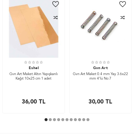
Eshel
Gvn Art
Gvn Art Maket Altın Yapışkanlı
Gvn Art Maket 0.4 mm Yay 3.6x22
Kağıt 10x25 cm 1 adet
mm 4'lü No:7
36,00
TL
30,00
TL