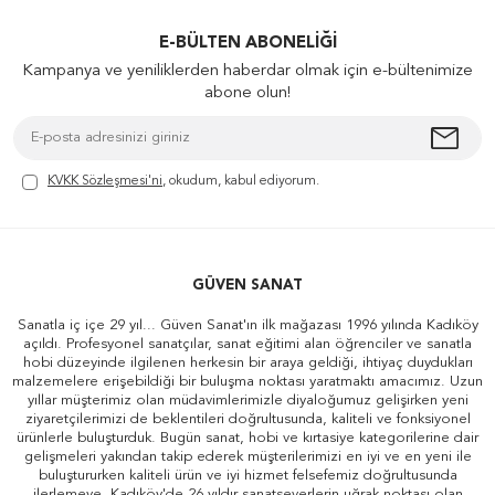
E-BÜLTEN ABONELIĞI
Kampanya ve yeniliklerden haberdar olmak için e-bültenimize
abone olun!
KVKK Sözleşmesi'ni
, okudum, kabul ediyorum.
GÜVEN SANAT
Sanatla iç içe 29 yıl... Güven Sanat'ın ilk mağazası 1996 yılında Kadıköy
açıldı. Profesyonel sanatçılar, sanat eğitimi alan öğrenciler ve sanatla
hobi düzeyinde ilgilenen herkesin bir araya geldiği, ihtiyaç duydukları
malzemelere erişebildiği bir buluşma noktası yaratmaktı amacımız. Uzun
yıllar müşterimiz olan müdavimlerimizle diyaloğumuz gelişirken yeni
ziyaretçilerimizi de beklentileri doğrultusunda, kaliteli ve fonksiyonel
ürünlerle buluşturduk. Bugün sanat, hobi ve kırtasiye kategorilerine dair
gelişmeleri yakından takip ederek müşterilerimizi en iyi ve en yeni ile
buluştururken kaliteli ürün ve iyi hizmet felsefemiz doğrultusunda
ilerlemeye, Kadıköy'de 26 yıldır sanatseverlerin uğrak noktası olan