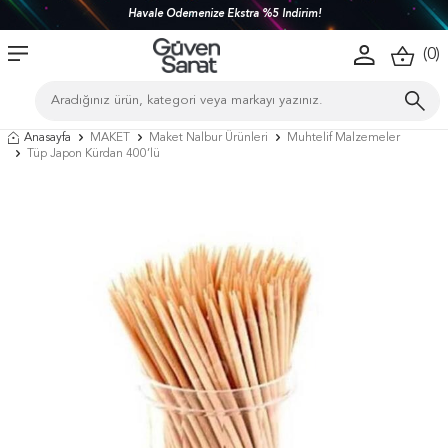
Havale Ödemenize Ekstra %5 İndirim!
(
0
)
Anasayfa
MAKET
Maket Nalbur Ürünleri
Muhtelif Malzemeler
Tüp Japon Kürdan 400’lü