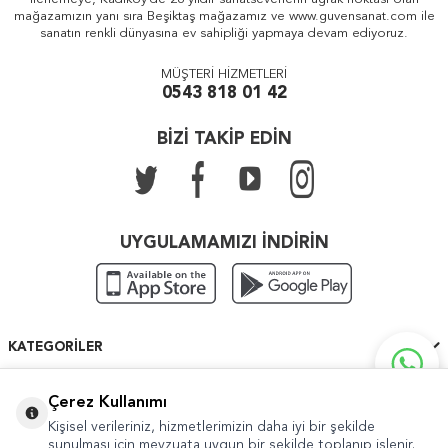
mağazamızın yanı sıra Beşiktaş mağazamız ve www.guvensanat.com ile
sanatın renkli dünyasına ev sahipliği yapmaya devam ediyoruz.
MÜŞTERİ HİZMETLERİ
0543 818 01 42
BİZİ TAKİP EDİN
UYGULAMAMIZI İNDİRİN
KATEGORILER
ÖNEMLI BILGILER
Çerez Kullanımı
Kişisel verileriniz, hizmetlerimizin daha iyi bir şekilde
HIZLI ERIŞIM
sunulması için mevzuata uygun bir şekilde toplanıp işlenir.