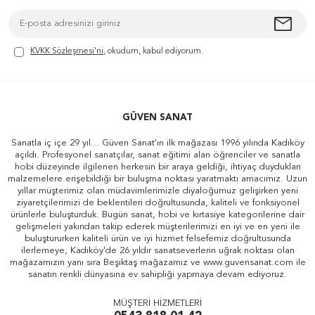
KVKK Sözleşmesi'ni
, okudum, kabul ediyorum.
GÜVEN SANAT
Sanatla iç içe 29 yıl... Güven Sanat'ın ilk mağazası 1996 yılında Kadıköy
açıldı. Profesyonel sanatçılar, sanat eğitimi alan öğrenciler ve sanatla
hobi düzeyinde ilgilenen herkesin bir araya geldiği, ihtiyaç duydukları
malzemelere erişebildiği bir buluşma noktası yaratmaktı amacımız. Uzun
yıllar müşterimiz olan müdavimlerimizle diyaloğumuz gelişirken yeni
ziyaretçilerimizi de beklentileri doğrultusunda, kaliteli ve fonksiyonel
ürünlerle buluşturduk. Bugün sanat, hobi ve kırtasiye kategorilerine dair
gelişmeleri yakından takip ederek müşterilerimizi en iyi ve en yeni ile
buluştururken kaliteli ürün ve iyi hizmet felsefemiz doğrultusunda
ilerlemeye, Kadıköy'de 26 yıldır sanatseverlerin uğrak noktası olan
mağazamızın yanı sıra Beşiktaş mağazamız ve www.guvensanat.com ile
sanatın renkli dünyasına ev sahipliği yapmaya devam ediyoruz.
MÜŞTERİ HİZMETLERİ