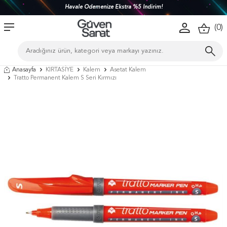
Havale Ödemenize Ekstra %5 İndirim!
(
0
)
Anasayfa
KIRTASİYE
Kalem
Asetat Kalem
Tratto Permanent Kalem S Seri Kırmızı