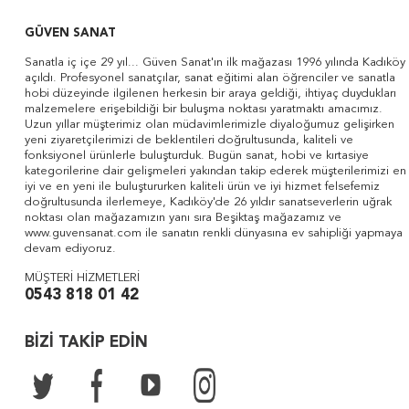
GÜVEN SANAT
Sanatla iç içe 29 yıl... Güven Sanat'ın ilk mağazası 1996 yılında Kadıköy
açıldı. Profesyonel sanatçılar, sanat eğitimi alan öğrenciler ve sanatla
hobi düzeyinde ilgilenen herkesin bir araya geldiği, ihtiyaç duydukları
malzemelere erişebildiği bir buluşma noktası yaratmaktı amacımız.
Uzun yıllar müşterimiz olan müdavimlerimizle diyaloğumuz gelişirken
yeni ziyaretçilerimizi de beklentileri doğrultusunda, kaliteli ve
fonksiyonel ürünlerle buluşturduk. Bugün sanat, hobi ve kırtasiye
kategorilerine dair gelişmeleri yakından takip ederek müşterilerimizi en
iyi ve en yeni ile buluştururken kaliteli ürün ve iyi hizmet felsefemiz
doğrultusunda ilerlemeye, Kadıköy'de 26 yıldır sanatseverlerin uğrak
noktası olan mağazamızın yanı sıra Beşiktaş mağazamız ve
www.guvensanat.com ile sanatın renkli dünyasına ev sahipliği yapmaya
devam ediyoruz.
MÜŞTERİ HİZMETLERİ
0543 818 01 42
BİZİ TAKİP EDİN