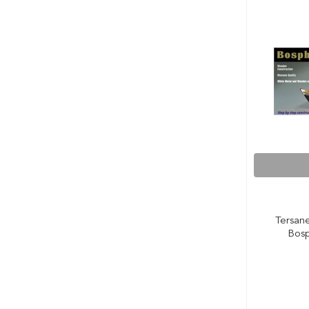
Tersan
Bosp