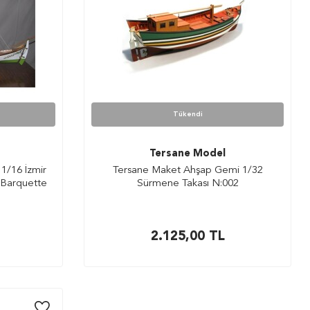
Tükendi
Tersane Model
1/16 İzmir
Tersane Maket Ahşap Gemi 1/32
 Barquette
Sürmene Takası N:002
2.125,00
TL