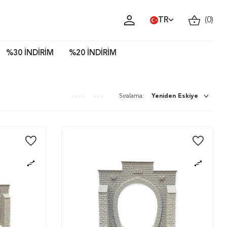
TR
(
0
)
%30 İNDİRİM
%20 İNDİRİM
Sıralama: