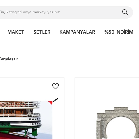
MAKET
SETLER
KAMPANYALAR
%50 İNDİRİM
arşılaştır