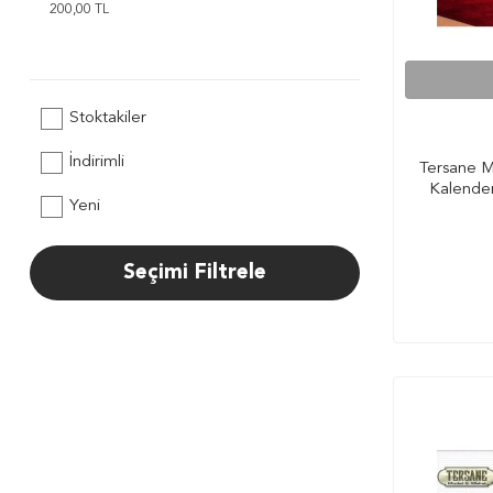
Stoktakiler
İndirimli
Tersane 
Kalender
Yeni
Seçimi Filtrele