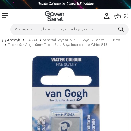
Havale Ödemenize Ekstra %5 İndirim!
(
0
)
Anasayfa
SANAT
Sanatsal Boyalar
Sulu Boya
Tablet Sulu Boya
Talens Van Gogh Yarım Tablet Sulu Boya Interference White 843