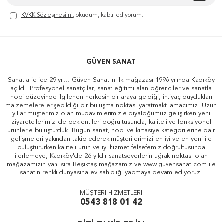
KVKK Sözleşmesi'ni
, okudum, kabul ediyorum.
GÜVEN SANAT
Sanatla iç içe 29 yıl... Güven Sanat'ın ilk mağazası 1996 yılında Kadıköy
açıldı. Profesyonel sanatçılar, sanat eğitimi alan öğrenciler ve sanatla
hobi düzeyinde ilgilenen herkesin bir araya geldiği, ihtiyaç duydukları
malzemelere erişebildiği bir buluşma noktası yaratmaktı amacımız. Uzun
yıllar müşterimiz olan müdavimlerimizle diyaloğumuz gelişirken yeni
ziyaretçilerimizi de beklentileri doğrultusunda, kaliteli ve fonksiyonel
ürünlerle buluşturduk. Bugün sanat, hobi ve kırtasiye kategorilerine dair
gelişmeleri yakından takip ederek müşterilerimizi en iyi ve en yeni ile
buluştururken kaliteli ürün ve iyi hizmet felsefemiz doğrultusunda
ilerlemeye, Kadıköy'de 26 yıldır sanatseverlerin uğrak noktası olan
mağazamızın yanı sıra Beşiktaş mağazamız ve www.guvensanat.com ile
sanatın renkli dünyasına ev sahipliği yapmaya devam ediyoruz.
MÜŞTERİ HİZMETLERİ
0543 818 01 42