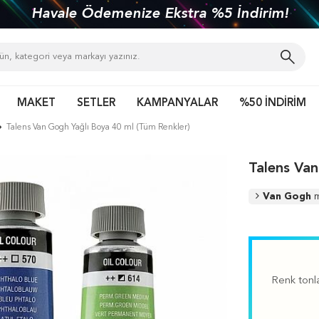
kiye'nin her yerine 1450 TL ve üzeri kargo bed
MAKET
SETLER
KAMPANYALAR
%50 İNDİRİM
Talens Van Gogh Yağlı Boya 40 ml (Tüm Renkler)
Talens Van
Van Gogh
m
Renk tonla