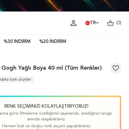
ava!
TR
(
0
)
%30 İNDİRİM
%20 İNDİRİM
 Gogh Yağlı Boya 40 ml (Tüm Renkler)
arka tüm ürünler
RENK SEÇİMİNİZİ KOLAYLAŞTIRIYORUZ!
rına göre filtreleme özelliğimiz sayesinde, aradığınız renge
anında ulaşabilirsiniz.
Hemen hızlı ve doğru renk seçimi yapabilirsiniz.