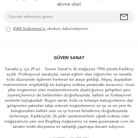
abone olun!
KVKK Sözleşmesi'ni
, okudum, kabul ediyorum.
GÜVEN SANAT
Sanatla iç içe 29 yıl... Güven Sanat'ın ilk mağazası 1996 yılında Kadıköy
açıldı. Profesyonel sanatçılar, sanat eğitimi alan öğrenciler ve sanatla
hobi düzeyinde ilgilenen herkesin bir araya geldiği, ihtiyaç duydukları
malzemelere erişebildiği bir buluşma noktası yaratmaktı amacımız. Uzun
yıllar müşterimiz olan müdavimlerimizle diyaloğumuz gelişirken yeni
ziyaretçilerimizi de beklentileri doğrultusunda, kaliteli ve fonksiyonel
ürünlerle buluşturduk. Bugün sanat, hobi ve kırtasiye kategorilerine dair
gelişmeleri yakından takip ederek müşterilerimizi en iyi ve en yeni ile
buluştururken kaliteli ürün ve iyi hizmet felsefemiz doğrultusunda
ilerlemeye, Kadıköy'de 26 yıldır sanatseverlerin uğrak noktası olan
mağazamızın yanı sıra Beşiktaş mağazamız ve www.guvensanat.com ile
sanatın renkli dünyasına ev sahipliği yapmaya devam ediyoruz.