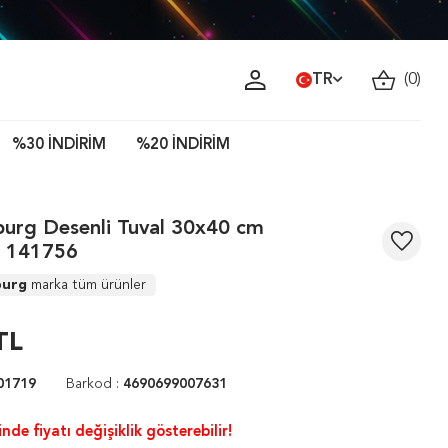
TR
(
0
)
%30 İNDİRİM
%20 İNDİRİM
burg Desenli Tuval 30x40 cm
e 141756
burg
marka tüm ürünler
TL
01719
Barkod :
4690699007631
nde fiyatı değişiklik gösterebilir!