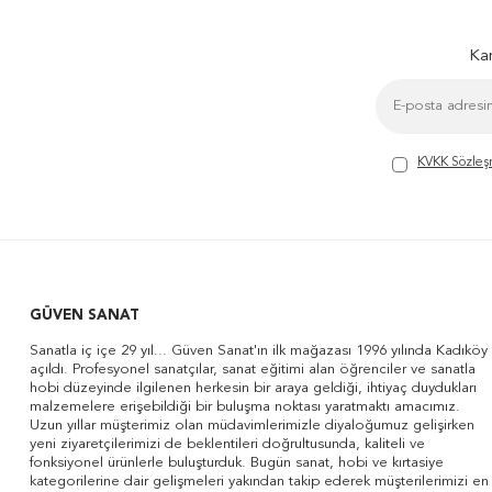
Kam
KVKK Sözleş
GÜVEN SANAT
Sanatla iç içe 29 yıl... Güven Sanat'ın ilk mağazası 1996 yılında Kadıköy
açıldı. Profesyonel sanatçılar, sanat eğitimi alan öğrenciler ve sanatla
hobi düzeyinde ilgilenen herkesin bir araya geldiği, ihtiyaç duydukları
malzemelere erişebildiği bir buluşma noktası yaratmaktı amacımız.
Uzun yıllar müşterimiz olan müdavimlerimizle diyaloğumuz gelişirken
yeni ziyaretçilerimizi de beklentileri doğrultusunda, kaliteli ve
fonksiyonel ürünlerle buluşturduk. Bugün sanat, hobi ve kırtasiye
kategorilerine dair gelişmeleri yakından takip ederek müşterilerimizi en