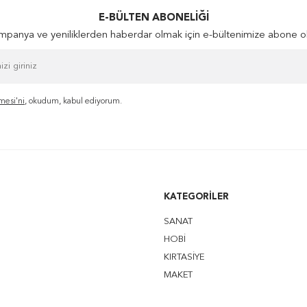
E-BÜLTEN ABONELIĞI
panya ve yeniliklerden haberdar olmak için e-bültenimize abone o
mesi'ni
, okudum, kabul ediyorum.
KATEGORILER
SANAT
HOBİ
KIRTASİYE
MAKET