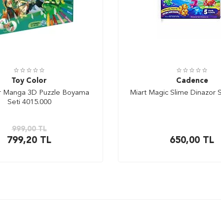
Toy Color
Cadence
r Manga 3D Puzzle Boyama
Miart Magic Slime Dinazor 
Seti 4015.000
999,00
TL
799,20
TL
650,00
TL