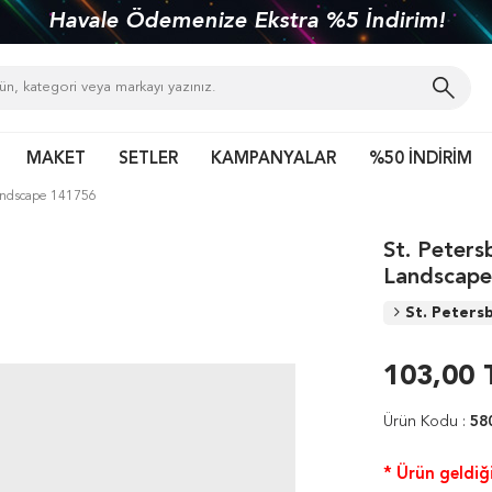
Havale Ödemenize Ekstra %5 İndirim!
MAKET
SETLER
KAMPANYALAR
%50 İNDİRİM
Landscape 141756
St. Peters
Landscap
St. Peters
103,00
Ürün Kodu :
58
* Ürün geldiği