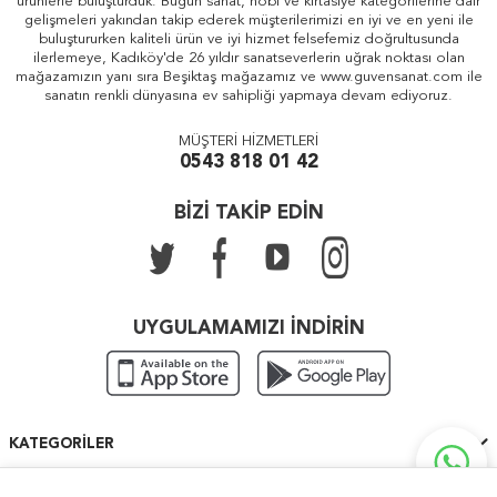
ürünlerle buluşturduk. Bugün sanat, hobi ve kırtasiye kategorilerine dair
gelişmeleri yakından takip ederek müşterilerimizi en iyi ve en yeni ile
buluştururken kaliteli ürün ve iyi hizmet felsefemiz doğrultusunda
ilerlemeye, Kadıköy'de 26 yıldır sanatseverlerin uğrak noktası olan
mağazamızın yanı sıra Beşiktaş mağazamız ve www.guvensanat.com ile
sanatın renkli dünyasına ev sahipliği yapmaya devam ediyoruz.
MÜŞTERİ HİZMETLERİ
0543 818 01 42
BİZİ TAKİP EDİN
UYGULAMAMIZI İNDİRİN
KATEGORILER
ÖNEMLI BILGILER