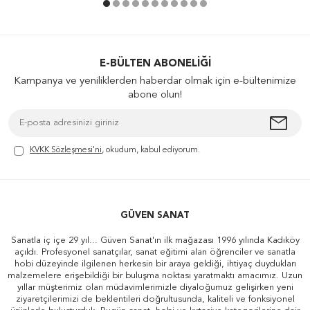
E-BÜLTEN ABONELIĞI
Kampanya ve yeniliklerden haberdar olmak için e-bültenimize
abone olun!
KVKK Sözleşmesi'ni
, okudum, kabul ediyorum.
GÜVEN SANAT
Sanatla iç içe 29 yıl... Güven Sanat'ın ilk mağazası 1996 yılında Kadıköy
açıldı. Profesyonel sanatçılar, sanat eğitimi alan öğrenciler ve sanatla
hobi düzeyinde ilgilenen herkesin bir araya geldiği, ihtiyaç duydukları
malzemelere erişebildiği bir buluşma noktası yaratmaktı amacımız. Uzun
yıllar müşterimiz olan müdavimlerimizle diyaloğumuz gelişirken yeni
ziyaretçilerimizi de beklentileri doğrultusunda, kaliteli ve fonksiyonel