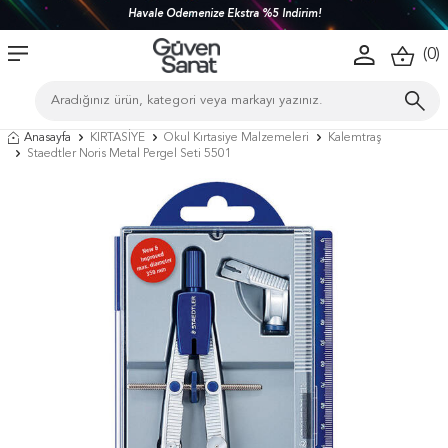
Havale Ödemenize Ekstra %5 İndirim!
(
0
)
Anasayfa
KIRTASİYE
Okul Kırtasiye Malzemeleri
Kalemtraş
Staedtler Noris Metal Pergel Seti 5501