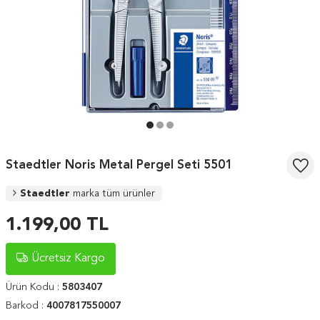
Staedtler Noris Metal Pergel Seti 5501
Staedtler
marka tüm ürünler
1.199,00
TL
Ücretsiz Kargo
Ürün Kodu :
5803407
Barkod :
4007817550007