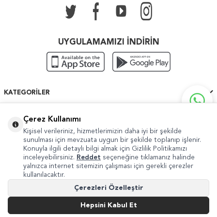
UYGULAMAMIZI İNDİRİN
KATEGORILER
ÖNEMLI BILGILER
Çerez Kullanımı
Kişisel verileriniz, hizmetlerimizin daha iyi bir şekilde
HIZLI ERIŞIM
sunulması için mevzuata uygun bir şekilde toplanıp işlenir.
Konuyla ilgili detaylı bilgi almak için Gizlilik Politikamızı
inceleyebilirsiniz.
Reddet
seçeneğine tıklamanız halinde
yalnızca internet sitemizin çalışması için gerekli çerezler
kullanılacaktır.
Copyright © 2022 Güven Sanat
Çerezleri Özelleştir
Şikayet ve Önerileriniz İçin
internet@guvensanat.com
Hepsini Kabul Et