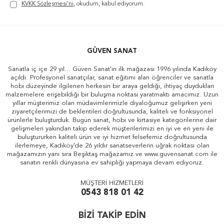
KVKK Sözleşmesi'ni
, okudum, kabul ediyorum.
GÜVEN SANAT
Sanatla iç içe 29 yıl... Güven Sanat'ın ilk mağazası 1996 yılında Kadıköy
açıldı. Profesyonel sanatçılar, sanat eğitimi alan öğrenciler ve sanatla
hobi düzeyinde ilgilenen herkesin bir araya geldiği, ihtiyaç duydukları
malzemelere erişebildiği bir buluşma noktası yaratmaktı amacımız. Uzun
yıllar müşterimiz olan müdavimlerimizle diyaloğumuz gelişirken yeni
ziyaretçilerimizi de beklentileri doğrultusunda, kaliteli ve fonksiyonel
ürünlerle buluşturduk. Bugün sanat, hobi ve kırtasiye kategorilerine dair
gelişmeleri yakından takip ederek müşterilerimizi en iyi ve en yeni ile
buluştururken kaliteli ürün ve iyi hizmet felsefemiz doğrultusunda
ilerlemeye, Kadıköy'de 26 yıldır sanatseverlerin uğrak noktası olan
mağazamızın yanı sıra Beşiktaş mağazamız ve www.guvensanat.com ile
sanatın renkli dünyasına ev sahipliği yapmaya devam ediyoruz.
MÜŞTERİ HİZMETLERİ
0543 818 01 42
BİZİ TAKİP EDİN