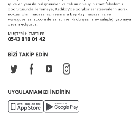
iyi ve en yeni ile buluştururken kaliteli ürün ve iyi hizmet felsefemiz
doğrultusunda ilerlemeye, Kadıköy'de 26 yıldır sanatseverlerin uğrak
noktası olan mağazamızın yanı sıra Beşiktaş mağazamız ve
www.guvensanat.com ile sanatın renkli dünyasına ev sahipliği yapmaya
devam ediyoruz.
MÜŞTERİ HİZMETLERİ
0543 818 01 42
BİZİ TAKİP EDİN
UYGULAMAMIZI İNDİRİN