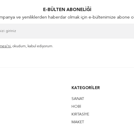
E-BÜLTEN ABONELIĞI
panya ve yeniliklerden haberdar olmak için e-bültenimize abone o
mesi'ni
, okudum, kabul ediyorum.
KATEGORILER
SANAT
HOBİ
KIRTASİYE
MAKET