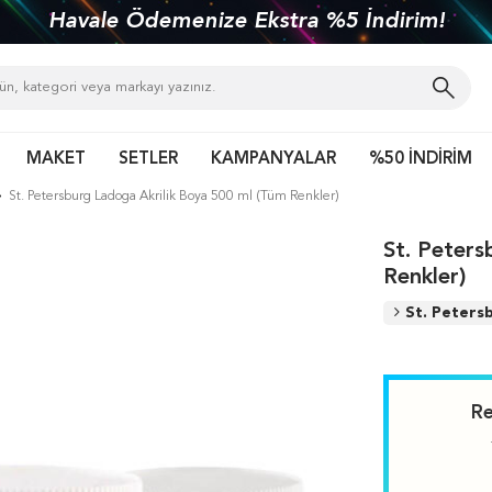
Havale Ödemenize Ekstra %5 İndirim!
MAKET
SETLER
KAMPANYALAR
%50 İNDİRİM
St. Petersburg Ladoga Akrilik Boya 500 ml (Tüm Renkler)
St. Peters
Renkler)
St. Peters
Re