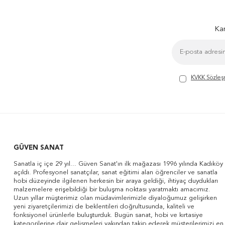
Kam
KVKK Sözleş
GÜVEN SANAT
Sanatla iç içe 29 yıl... Güven Sanat'ın ilk mağazası 1996 yılında Kadıköy
açıldı. Profesyonel sanatçılar, sanat eğitimi alan öğrenciler ve sanatla
hobi düzeyinde ilgilenen herkesin bir araya geldiği, ihtiyaç duydukları
malzemelere erişebildiği bir buluşma noktası yaratmaktı amacımız.
Uzun yıllar müşterimiz olan müdavimlerimizle diyaloğumuz gelişirken
yeni ziyaretçilerimizi de beklentileri doğrultusunda, kaliteli ve
fonksiyonel ürünlerle buluşturduk. Bugün sanat, hobi ve kırtasiye
kategorilerine dair gelişmeleri yakından takip ederek müşterilerimizi en