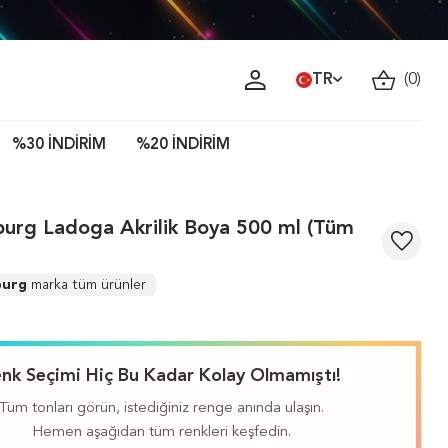
TR
(
0
)
%30 İNDİRİM
%20 İNDİRİM
burg Ladoga Akrilik Boya 500 ml (Tüm
burg
marka tüm ürünler
nk Seçimi Hiç Bu Kadar Kolay Olmamıştı!
Tüm tonları görün, istediğiniz renge anında ulaşın.
Hemen aşağıdan tüm renkleri keşfedin.