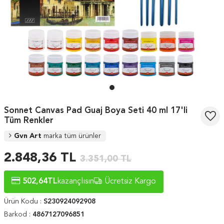
Sonnet Canvas Pad Guaj Boya Seti 40 ml 17'li
Tüm Renkler
Gvn Art
marka tüm ürünler
2.848,36
TL
3.351,00
TL
502,64
TL
kazançlısın
Ücretsiz Kargo
Ürün Kodu :
S230924092908
Barkod :
4867127096851