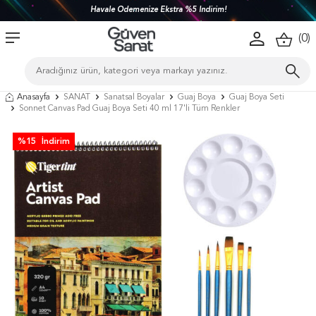
Havale Ödemenize Ekstra %5 İndirim!
(
0
)
Anasayfa
SANAT
Sanatsal Boyalar
Guaj Boya
Guaj Boya Seti
Sonnet Canvas Pad Guaj Boya Seti 40 ml 17'li Tüm Renkler
%
15
İndirim