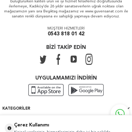
buluştururken kaliteli ürün ve iyi hizmet felsefemiz doğrultusunda
ilerlemeye, Kadıköy'de 26 yıldır sanatseverlerin uğrak noktası olan
mağazamızın yanı sıra Beşiktaş mağazamız ve www.guvensanat.com ile
sanatın renkli dünyasına ev sahipliği yapmaya devam ediyoruz.
MÜŞTERİ HİZMETLERİ
0543 818 01 42
BİZİ TAKİP EDİN
UYGULAMAMIZI İNDİRİN
KATEGORILER
ÖNEMLI BILGILER
Çerez Kullanımı