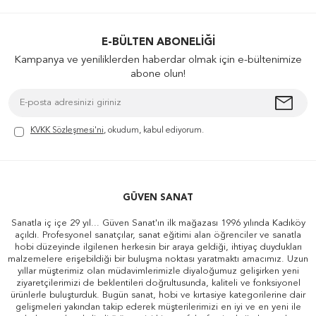
E-BÜLTEN ABONELIĞI
Kampanya ve yeniliklerden haberdar olmak için e-bültenimize
abone olun!
KVKK Sözleşmesi'ni
, okudum, kabul ediyorum.
GÜVEN SANAT
Sanatla iç içe 29 yıl... Güven Sanat'ın ilk mağazası 1996 yılında Kadıköy
açıldı. Profesyonel sanatçılar, sanat eğitimi alan öğrenciler ve sanatla
hobi düzeyinde ilgilenen herkesin bir araya geldiği, ihtiyaç duydukları
malzemelere erişebildiği bir buluşma noktası yaratmaktı amacımız. Uzun
yıllar müşterimiz olan müdavimlerimizle diyaloğumuz gelişirken yeni
ziyaretçilerimizi de beklentileri doğrultusunda, kaliteli ve fonksiyonel
ürünlerle buluşturduk. Bugün sanat, hobi ve kırtasiye kategorilerine dair
gelişmeleri yakından takip ederek müşterilerimizi en iyi ve en yeni ile