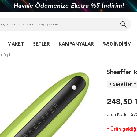
Havale Ödemenize Ekstra %5 İndirim!
MAKET
SETLER
KAMPANYALAR
%50 İNDİRİM
m Yeşil
Sheaffer I
Sheaffer
m
248,50
Ürün Kodu :
57
* Ürün geldiği