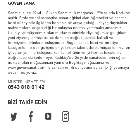
GÜVEN SANAT
Sanatla iç içe 29 yıl... Güven Sanat'ın ilk mağazası 1996 yılında Kadıköy
açıldı. Profesyonel sanatçılar, sanat eğitimi alan öğrenciler ve sanatla
hobi düzeyinde ilgilenen herkesin bir araya geldiği, ihtiyaç duydukları
malzemelere erişebildiği bir buluşma noktası yaratmaktı amacımız.
Uzun yıllar müşterimiz olan müdavimlerimizle diyaloğumuz gelişirken
yeni ziyaretçilerimizi de beklentileri doğrultusunda, kaliteli ve
fonksiyonel ürünlerle buluşturduk. Bugün sanat, hobi ve kırtasiye
kategorilerine dair gelişmeleri yakından takip ederek müşterilerimizi en
iyi ve en yeni ile buluştururken kaliteli ürün ve iyi hizmet felsefemiz
doğrultusunda ilerlemeye, Kadıköy'de 26 yıldır sanatseverlerin uğrak
noktası olan mağazamızın yanı sıra Beşiktaş mağazamız ve
www.guvensanat.com ile sanatın renkli dünyasına ev sahipliği yapmaya
devam ediyoruz.
MÜŞTERİ HİZMETLERİ
0543 818 01 42
BİZİ TAKİP EDİN