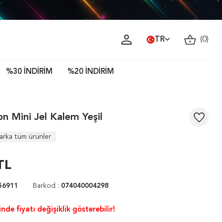
TR
(
0
)
%30 İNDİRİM
%20 İNDİRİM
on Mini Jel Kalem Yeşil
arka tüm ürünler
TL
56911
Barkod :
074040004298
nde fiyatı değişiklik gösterebilir!