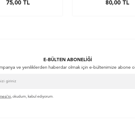
75,00
TL
80,00
TL
E-BÜLTEN ABONELIĞI
panya ve yeniliklerden haberdar olmak için e-bültenimize abone o
mesi'ni
, okudum, kabul ediyorum.