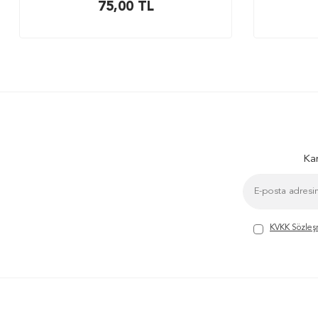
75,00
TL
Kam
KVKK Sözleş