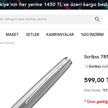
kiye'nin her yerine 1450 TL ve üzeri kargo bed
MAKET
SETLER
KAMPANYALAR
%50 İNDİRİM
alem Gümüş
Scrikss 7
Scrikss
mar
599,00
Ürün Kodu :
57
* Ürün geldiği