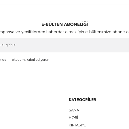
E-BÜLTEN ABONELIĞI
panya ve yeniliklerden haberdar olmak için e-bültenimize abone o
mesi'ni
, okudum, kabul ediyorum.
KATEGORILER
SANAT
HOBİ
KIRTASİYE