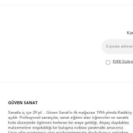
Kam
KVKK Sözleş
GÜVEN SANAT
Sanatla iç içe 29 yıl... Güven Sanat'ın ilk mağazası 1996 yılında Kadıköy
açıldı. Profesyonel sanatçılar, sanat eğitimi alan öğrenciler ve sanatla
hobi düzeyinde ilgilenen herkesin bir araya geldiği, ihtiyaç duydukları
malzemelere erişebildiği bir buluşma noktası yaratmaktı amacımız.
Uzun yıllar müşterimiz olan müdavimlerimizle diyaloğumuz gelişirken