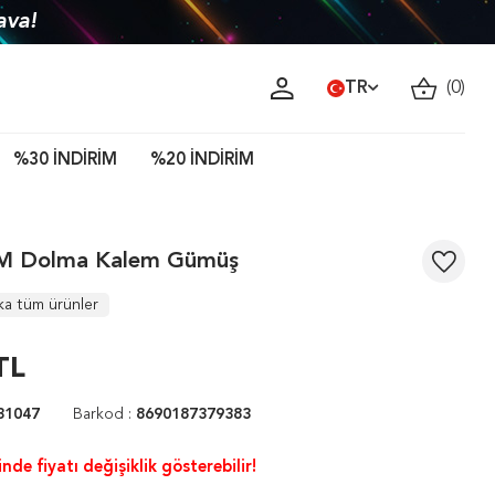
ava!
TR
(
0
)
%30 İNDİRİM
%20 İNDİRİM
8M Dolma Kalem Gümüş
ka tüm ürünler
TL
31047
Barkod :
8690187379383
nde fiyatı değişiklik gösterebilir!