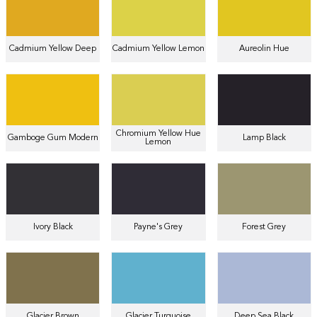
Cadmium Yellow Deep
Cadmium Yellow Lemon
Aureolin Hue
Chromium Yellow Hue
Gamboge Gum Modern
Lamp Black
Lemon
Ivory Black
Payne's Grey
Forest Grey
Glacier Brown
Glacier Turquoise
Deep Sea Black