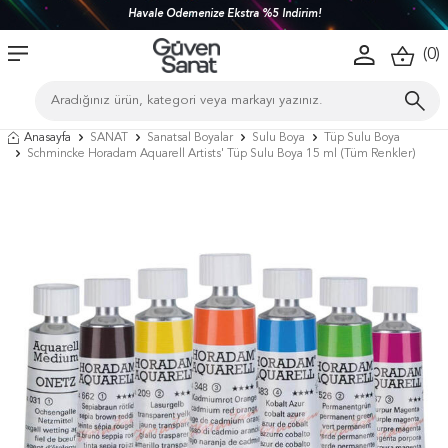
Türkiye'nin her yerine 1450 TL ve üzeri kargo bedava!
(
0
)
Anasayfa
SANAT
Sanatsal Boyalar
Sulu Boya
Tüp Sulu Boya
Schmincke Horadam Aquarell Artists' Tüp Sulu Boya 15 ml (Tüm Renkler)