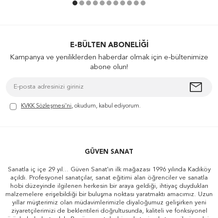
E-BÜLTEN ABONELIĞI
Kampanya ve yeniliklerden haberdar olmak için e-bültenimize
abone olun!
KVKK Sözleşmesi'ni
, okudum, kabul ediyorum.
GÜVEN SANAT
Sanatla iç içe 29 yıl... Güven Sanat'ın ilk mağazası 1996 yılında Kadıköy
açıldı. Profesyonel sanatçılar, sanat eğitimi alan öğrenciler ve sanatla
hobi düzeyinde ilgilenen herkesin bir araya geldiği, ihtiyaç duydukları
malzemelere erişebildiği bir buluşma noktası yaratmaktı amacımız. Uzun
yıllar müşterimiz olan müdavimlerimizle diyaloğumuz gelişirken yeni
ziyaretçilerimizi de beklentileri doğrultusunda, kaliteli ve fonksiyonel