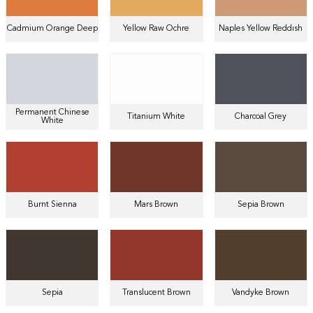
Cadmium Orange Deep
Yellow Raw Ochre
Naples Yellow Reddısh
Permanent Chinese
Titanium White
Charcoal Grey
White
Burnt Sienna
Mars Brown
Sepia Brown
Sepia
Translucent Brown
Vandyke Brown