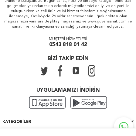
ürünlerle buluşturduk. Bugün sanat, hobi ve kırtasiye kategorilerine dair
gelişmeleri yakından takip ederek müşterilerimizi en iyi ve en yeni ile
buluştururken kaliteli ürün ve iyi hizmet felsefemiz doğrultusunda
ilerlemeye, Kadıköy'de 26 yıldır sanatseverlerin uğrak noktası olan
mağazamızın yanı sıra Beşiktaş mağazamız ve www.guvensanat.com ile
sanatın renkli dünyasına ev sahipliği yapmaya devam ediyoruz.
MÜŞTERİ HİZMETLERİ
0543 818 01 42
BİZİ TAKİP EDİN
UYGULAMAMIZI İNDİRİN
KATEGORILER
ÖNEMLI BILGILER